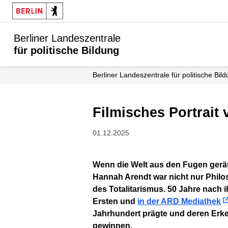
Berliner Landeszentrale
für politische Bildung
Berliner Landeszentrale für politische Bil
Filmisches Portra
01.12.2025
Wenn die Welt aus den Fugen gerät, sucht man Orientierung bei Menschen, die das Undenkbare schon durchdacht haben.
Hannah Arendt war nicht nur Philos
des Totalitarismus. 50 Jahre nach 
Ersten und
in der ARD Mediathek
Jahrhundert prägte und deren Erk
gewinnen.