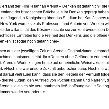
 erzählt der Film »Hannah Arendt – Denken ist gefährlich« di
ntlang der historischen Brüche, die ihr Denken geprägt habe
 der Jugend in Königsberg über das Studium bei Karl Jaspers u
In New York wurde sie als Professorin und Autorin von Werken w
se der »Banalität des Bösen« machte sie zur kontroversesten De
urchtloses Eintreten für die Freiheit des Denkens und die offen
enken ist sogar noch gefährlicher«.
en aus der jeweiligen Zeit mit Arendts Originalzitaten, gesproc
 Machtmechanismen bleibt. Ihr »Denken ohne Geländer« erinnert 
st. Arendts Worte klingen heute auf unheimliche Weise aktuell u
rt: »Noch nie war unsere Zukunft unberechenbarer. Noch nie war
 darauf vertrauen kann, dass sie den Regeln der Vernunft folgen
 dreiste Lügen, den Aufstieg von »Scharlatanen und Narren«, di
 Arendts, die sich nie vereinnahmen ließ, hoffnungsvoll: »Sol
, immer wieder verändern.«