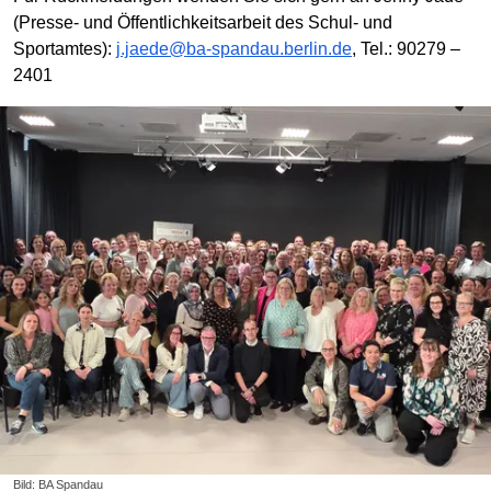
(Presse- und Öffentlichkeitsarbeit des Schul- und
Sportamtes):
j.jaede@ba-spandau.berlin.de
, Tel.: 90279 –
2401
Bild: BA Spandau