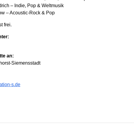
rich – Indie, Pop & Weltmusik
low – Acoustic-Rock & Pop
t frei.
ter:
te an:
orst-Siemensstadt
tion-s.de