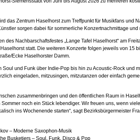
rst-Siemensstadt von Juni bis August 2026 zu mehreren koste
ird das Zentrum Haselhorst zum Treffpunkt für Musikfans und 
ünstler sorgen dabei für sommerliche Konzertnachmittage und m
en des Nachbarschaftsfestes „Lange Tafel Haselhorst“ am Freit
k Haselhorst statt. Die weiteren Konzerte folgen jeweils von 15 
Straße/Ecke Haselhorster Damm.
n Soul und Funk über Indie-Pop bis hin zu Acoustic-Rock und
zlich eingeladen, mitzusingen, mitzutanzen oder einfach ge
enschen zusammenbringen und den öffentlichen Raum in Haselho
Sommer noch ein Stück lebendiger. Wir freuen uns, wenn vie
isch ins Wochenende starten“, sagt Bezirksbürgermeister Fra
pikov – Moderne Saxophon-Musik
the Busketiers – Soul, Funk, Disco & Pop