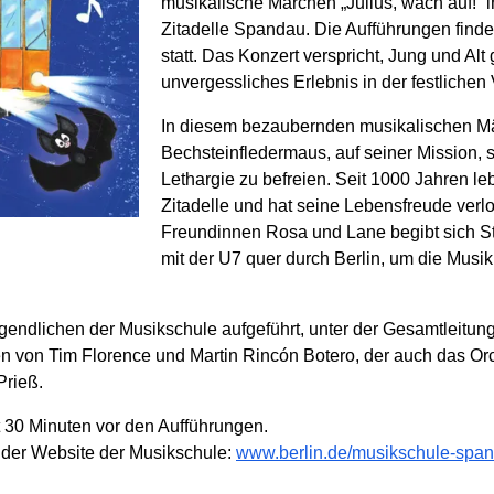
musikalische Märchen „Julius, wach auf!“ i
Zitadelle Spandau. Die Aufführungen find
statt. Das Konzert verspricht, Jung und Al
unvergessliches Erlebnis in der festlichen
In diesem bezaubernden musikalischen Mär
Bechsteinfledermaus, auf seiner Mission, 
Lethargie zu befreien. Seit 1000 Jahren leb
Zitadelle und hat seine Lebensfreude ver
Freundinnen Rosa und Lane begibt sich St
mit der U7 quer durch Berlin, um die Musik
endlichen der Musikschule aufgeführt, unter der Gesamtleitung
on Tim Florence und Martin Rincón Botero, der auch das Orche
Prieß.
nnt 30 Minuten vor den Aufführungen.
f der Website der Musikschule:
www.berlin.de/musikschule-spa