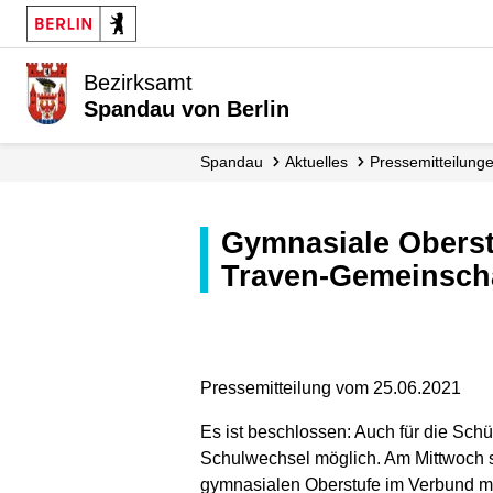
Bezirksamt
Spandau von Berlin
Spandau
Aktuelles
Presse­mitteilung
Gymnasiale Oberstufe im Verbund: Wolfgang-Borchert-Schule und B.-
Traven-Gemeinscha
Pressemitteilung vom 25.06.2021
Es ist beschlossen: Auch für die Sch
Schulwechsel möglich. Am Mittwoch s
gymnasialen Oberstufe im Verbund mit