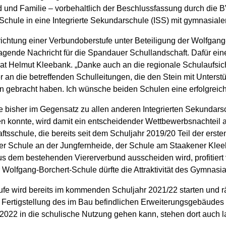
d und Familie – vorbehaltlich der Beschlussfassung durch die
ule in eine Integrierte Sekundarschule (ISS) mit gymnasialer 
richtung einer Verbundoberstufe unter Beteiligung der Wolfgang
agende Nachricht für die Spandauer Schullandschaft. Dafür ein
at Helmut Kleebank. „Danke auch an die regionale Schulaufsicht
an die betreffenden Schulleitungen, die den Stein mit Unterstü
en gebracht haben. Ich wünsche beiden Schulen eine erfolgrei
e bisher im Gegensatz zu allen anderen Integrierten Sekundarsc
n konnte, wird damit ein entscheidender Wettbewerbsnachteil a
sschule, die bereits seit dem Schuljahr 2019/20 Teil der ersten
er Schule an der Jungfernheide, der Schule am Staakener Kleeb
us dem bestehenden Viererverbund ausscheiden wird, profitiert
Wolfgang-Borchert-Schule dürfte die Attraktivität des Gymnasia
e wird bereits im kommenden Schuljahr 2021/22 starten und rä
r Fertigstellung des im Bau befindlichen Erweiterungsgebäude
 2022 in die schulische Nutzung gehen kann, stehen dort auch l