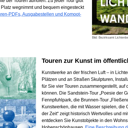
te der Touren abholen. Zu jeder Tour gibt
iel Platz wegnimmt und bequem eingesteckt
ouren-PDFs, Ausgabestellen und Komoot-
Bild: Bezirksamt Lichtenb
Touren zur Kunst im öffentl
Kunstwerke an der frischen Luft – in Lichte
Plätzen und an Straßen Skulpturen, Instal
für Sie vier Touren zusammengestellt, au
können. Die Sandstein-Tour „Poesie der Gr
Fennpfuhlpark, die Brunnen-Tour „Fließend
Kunstwerken, die mit Wasser spielen, di
der Zeit“ zeigt historisch Wertvolles und 
entdecken Sie Kunstobjekte in den Wohns
Hohenschönhausen.
Eine Beschreibung de