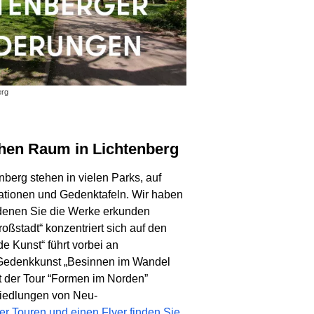
erg
ichen Raum in Lichtenberg
nberg stehen in vielen Parks, auf
lationen und Gedenktafeln. Wir haben
f denen Sie die Werke erkunden
oßstadt“ konzentriert sich auf den
e Kunst“ führt vorbei an
e Gedenkkunst „Besinnen im Wandel
mit der Tour “Formen im Norden”
iedlungen von Neu-
r Touren und einen Flyer finden Sie