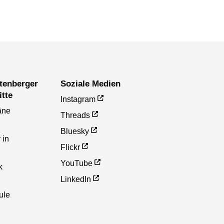
Soziale Medien
itte
Instagram
äne
Threads
Bluesky
 in
Flickr
YouTube
k
LinkedIn
ule