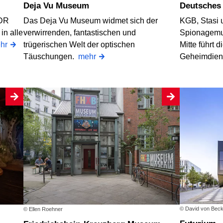
Deja Vu Museum
Deutsche
DDR
Das Deja Vu Museum widmet sich der
KGB, Stasi 
in alle
verwirrenden, fantastischen und
Spionagemus
hr
trügerischen Welt der optischen
Mitte führt 
Täuschungen.
mehr
Geheimdien
© David von Beck
© Ellen Roehner