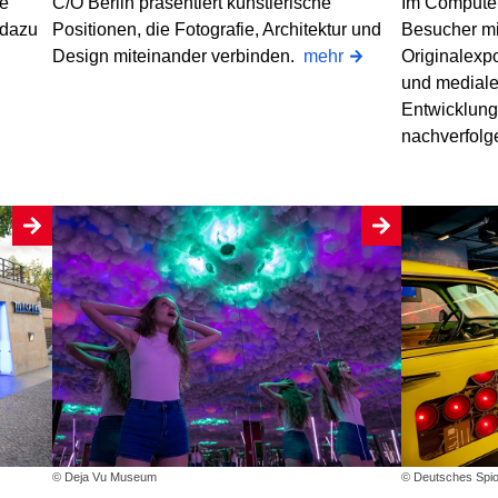
Im Compute
te
C/O Berlin präsentiert künstlerische
Besucher mit
 dazu
Positionen, die Fotografie, Architektur und
Originalexp
.
Design miteinander verbinden.
mehr
und mediale
Entwicklung 
nachverfol
© Deja Vu Museum
© Deutsches Spi