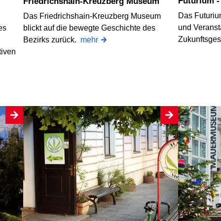
Futurium 
Friedrichshain-Kreuzberg Museum
Das Futurium
Das Friedrichshain-Kreuzberg Museum
und Veranst
es
blickt auf die bewegte Geschichte des
Zukunftsgest
Bezirks zurück.
mehr
tiven
.