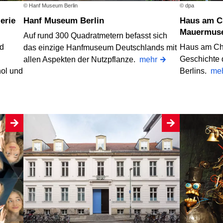
© Hanf Museum Berlin
© dpa
Hanf Museum Berlin
Haus am Checkpoint Charlie,
Mauermus
Auf rund 300 Quadratmetern befasst sich
nd
Haus am Che
das einzige Hanfmuseum Deutschlands mit
Geschichte 
allen Aspekten der Nutzpflanze.
mehr
hol und
Berlins.
me