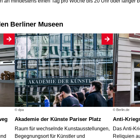
an mindestens einen Tag pro Woche bis 20 Uhr oder länger b
 den Berliner Museen
© dpa
© Berlin.de
Akademie der Künste Pariser Platz
weg
Anti-Kri
Raum für wechselnde Kunstausstellungen,
Das Anti-Kr
Begegnungsort für Künstler und
und
Reliquien a