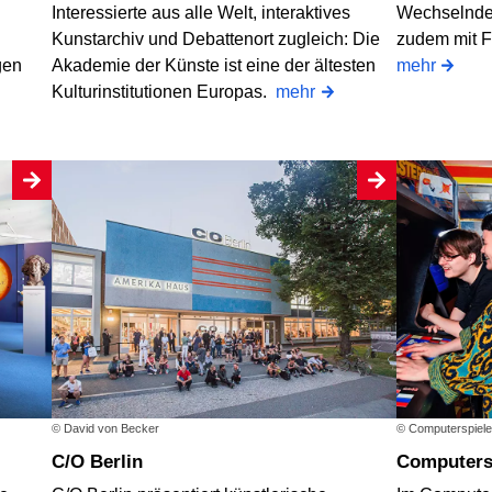
Interessierte aus alle Welt, interaktives
Wechselnde 
Kunstarchiv und Debattenort zugleich: Die
g
zudem mit 
Akademie der Künste ist eine der ältesten
gen
mehr
Kulturinstitutionen Europas.
mehr
© Computerspiel
© David von Becker
Computer
C/O Berlin