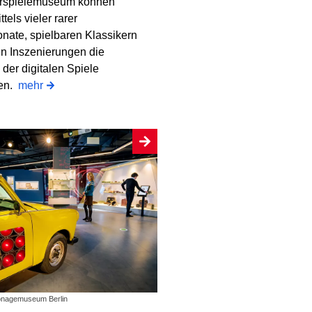
rspielemuseum können
tels vieler rarer
onate, spielbaren Klassikern
n Inszenierungen die
der digitalen Spiele
gen.
mehr
onagemuseum Berlin