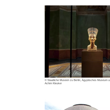
© Staatliche Museen zu Berlin, Ägyptisches Museum 
Achim Kleuker