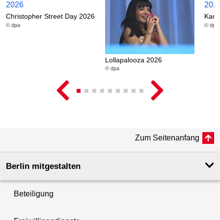
Christopher Street Day 2026
Karn
© dpa
© dpa
Lollapalooza 2026
© dpa
Zum Seitenanfang
Berlin mitgestalten
Beteiligung