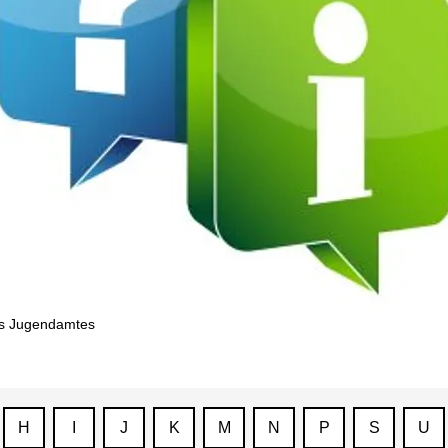
es Jugendamtes
H
I
J
K
M
N
P
S
U