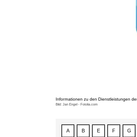
Informationen zu den Dienstleistungen d
Bild: Jan Engel - Fotolia.com
A
B
E
F
G