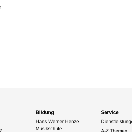
n –
Bildung
Service
Hans-Werner-Henze-
Dienstleistung
Musikschule
-Z
A-Z Themen