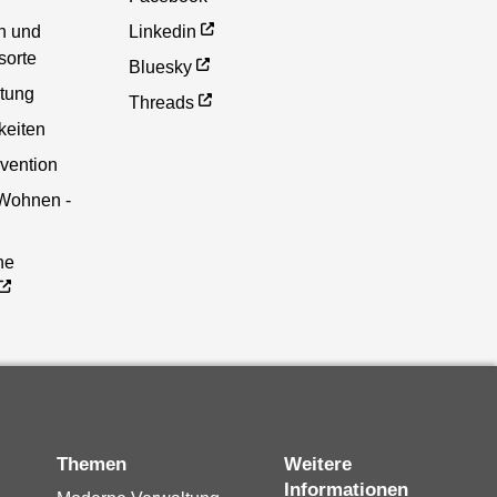
en und
Linkedin
sorte
Bluesky
etung
Threads
eiten
vention
 Wohnen -
he
Themen
Weitere
Informationen