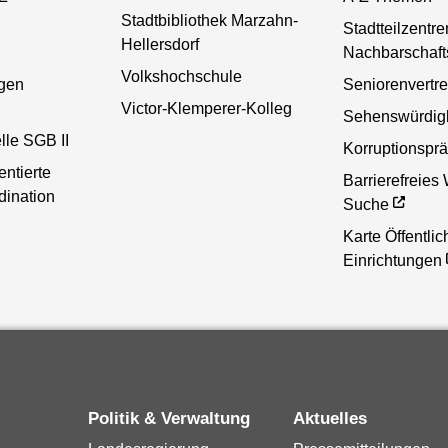
Stadtbibliothek Marzahn-
Stadtteilzentr
Hellersdorf
Nachbarschaft
Volkshochschule
gen
Seniorenvertr
Victor-Klemperer-Kolleg
Sehenswürdigk
lle SGB II
Korruptionsprä
entierte
Barrierefreies
dination
Suche
Karte Öffentlic
Einrichtungen
Politik & Verwaltung
Aktuelles