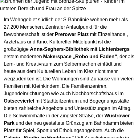
Im Wohngebiet südlich der S-Bahnlinie wohnen mehr als
27.200 Menschen. Zentraler Anlaufpunkt für die
Bewohnerschaft ist der
Prerower Platz
mit Einzelhandel,
Ärztehaus und Kino. Kultureller Mittelpunkt ist die
großzügige
Anna-Seghers-Bibliothek mit Lichtenbergs
erstem modernen
Makerspace „Robo und Faden“
, der als
Lern- und Kreativraum zum Selbermachen einlädt und
heute aus dem Kulturellen Leben im Kiez nicht mehr
wegzudenken ist. Die Wohnungen sind Zuhause von vielen
Familien mit Kleinkindern. Die Familienzentren,
Jugendeinrichtungen wie auch Nachbarschaftshaus im
Ostseeviertel
mit Stadtteilzentrum und Begegnungsstätte
bieten zahlreiche Angebote und Unterstützungen im Alltag.
Die Schwimmhalle in der Zingster Straße, der
Wustrower
Park
und der neu gestaltete Grünzug am Bahndamm bieten
Platz für Spiel, Sport und Erholungsangebote. Auch die
Galerie „Studio im Hochhaus“
lädt Kunstinteressierte in