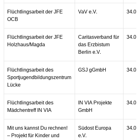
Flüchtlingsarbeit der JFE
VaV e.V.
34.00
OCB
Flüchtlingsarbeit der JFE
Caritasverband für
34.00
Holzhaus/Magda
das Erzbistum
Berlin e.V.
Flüchtlingsarbeit des
GSJ gGmbH
34.00
Sportjugendbildungszentrum
Lücke
Flüchtlingsarbeit des
IN VIA Projekte
34.00
Mädchentreff IN VIA
GmbH
Mit uns kannst Du rechnen!
Südost Europa
34.00
– Projekt für Kinder und
e.V.