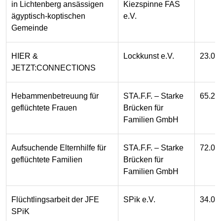
in Lichtenberg ansässigen
Kiezspinne FAS
ägyptisch-koptischen
e.V.
Gemeinde
HIER &
Lockkunst e.V.
23.00
JETZT:CONNECTIONS
Hebammenbetreuung für
STA.F.F. – Starke
65.20
geflüchtete Frauen
Brücken für
Familien GmbH
Aufsuchende Elternhilfe für
STA.F.F. – Starke
72.00
geflüchtete Familien
Brücken für
Familien GmbH
Flüchtlingsarbeit der JFE
SPik e.V.
34.00
SPiK