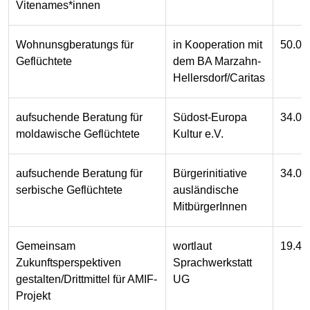
Vitenames*innen
Wohnunsgberatungs für
in Kooperation mit
50.00
Geflüchtete
dem BA Marzahn-
Hellersdorf/Caritas
aufsuchende Beratung für
Südost-Europa
34.00
moldawische Geflüchtete
Kultur e.V.
aufsuchende Beratung für
Bürgerinitiative
34.00
serbische Geflüchtete
ausländische
MitbürgerInnen
Gemeinsam
wortlaut
19.40
Zukunftsperspektiven
Sprachwerkstatt
gestalten/Drittmittel für AMIF-
UG
Projekt