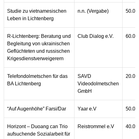
Studie zu vietnamesischen
n.n. (Vergabe)
50.00
Leben in Lichtenberg
R-Lichtenberg: Beratung und
Club Dialog e.V.
60.00
Begleitung von ukrainischen
Geflüchteten und russischen
Krigesdienstverweigerern
Telefondolmetschen für das
SAVD
20.00
BA Lichtenberg
Videodolmetschen
GmbH
“Auf Augenhöhe” Farsi/Dar
Yaar e.V
50.00
Horizont – Duoang can Trio
Reistrommel e.V
40.00
aufsuchende Sozialarbeit für