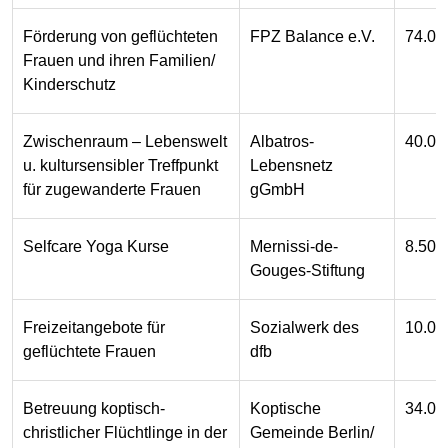
Förderung von geflüchteten
FPZ Balance e.V.
74.00
Frauen und ihren Familien/
Kinderschutz
Zwischenraum – Lebenswelt
Albatros-
40.00
u. kultursensibler Treffpunkt
Lebensnetz
für zugewanderte Frauen
gGmbH
Selfcare Yoga Kurse
Mernissi-de-
8.500
Gouges-Stiftung
Freizeitangebote für
Sozialwerk des
10.00
geflüchtete Frauen
dfb
Betreuung koptisch-
Koptische
34.00
christlicher Flüchtlinge in der
Gemeinde Berlin/