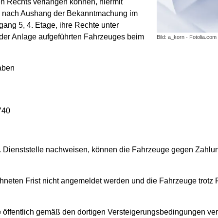
n Rechts verlangen können, hiermit
en nach Aushang der Bekanntmachung im
ang 5, 4. Etage, ihre Rechte unter
er Anlage aufgeführten Fahrzeuges beim
Bild: a_korn - Fotolia.com
gaben
740
.g. Dienststelle nachweisen, können die Fahrzeuge gegen Zahl
chneten Frist nicht angemeldet werden und die Fahrzeuge trotz 
e
öffentlich gemäß den dortigen Versteigerungsbedingungen vers