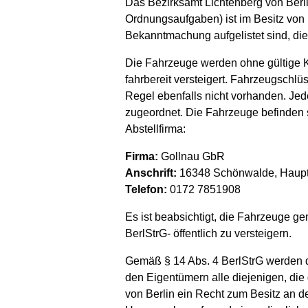
Das Bezirksamt Lichtenberg von Berlin
Ordnungsaufgaben) ist im Besitz von
Bekanntmachung aufgelistet sind, die
Die Fahrzeuge werden ohne gültige 
fahrbereit versteigert. Fahrzeugschlü
Regel ebenfalls nicht vorhanden. Je
zugeordnet. Die Fahrzeuge befinden s
Abstellfirma:
Firma:
Gollnau GbR
Anschrift:
16348 Schönwalde, Haupts
Telefon:
0172 7851908
Es ist beabsichtigt, die Fahrzeuge g
BerlStrG- öffentlich zu versteigern.
Gemäß § 14 Abs. 4 BerlStrG werden 
den Eigentümern alle diejenigen, di
von Berlin ein Recht zum Besitz an 