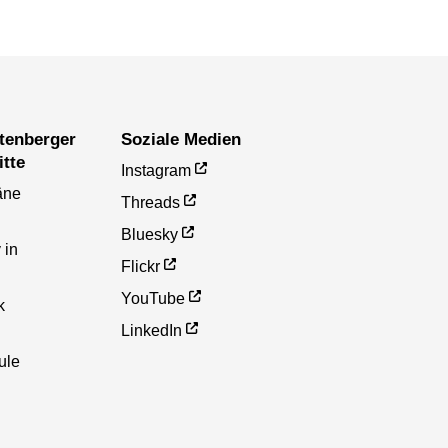
Soziale Medien
itte
Instagram
äne
Threads
Bluesky
 in
Flickr
YouTube
k
LinkedIn
ule