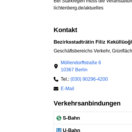
Bei Starkregen muss die Veranstaltun
lichtenberg.de/aktuelles
Kontakt
Bezirksstadträtin Filiz Keküllüoğ
Geschäftsbereichs Verkehr, Grünfläc
Möllendorffstraße 6
10367 Berlin
Tel.:
(030) 90296-4200
E-Mail
Verkehrsanbindungen
S-Bahn
U-Bahn