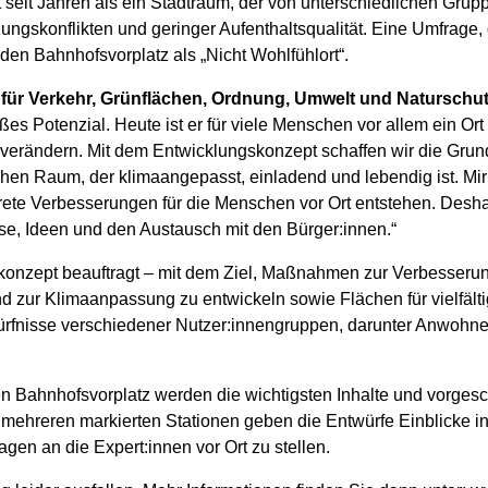
 seit Jahren als ein Stadtraum, der von unterschiedlichen Grup
ungskonflikten und geringer Aufenthaltsqualität. Eine Umfrage
 den Bahnhofsvorplatz als „Nicht Wohlfühlort“.
in für Verkehr, Grünflächen, Ordnung, Umwelt und Naturschu
es Potenzial. Heute ist er für viele Menschen vor allem ein Ort 
 verändern. Mit dem Entwicklungskonzept schaffen wir die Grun
ichen Raum, der klimaangepasst, einladend und lebendig ist. Mir
rete Verbesserungen für die Menschen vor Ort entstehen. Desha
, Ideen und den Austausch mit den Bürger:innen.“
onzept beauftragt – mit dem Ziel, Maßnahmen zur Verbesserung 
nd zur Klimaanpassung zu entwickeln sowie Flächen für vielfäl
dürfnisse verschiedener Nutzer:innengruppen, darunter Anwohn
n Bahnhofsvorplatz werden die wichtigsten Inhalte und vorg
 mehreren markierten Stationen geben die Entwürfe Einblicke i
agen an die Expert:innen vor Ort zu stellen.