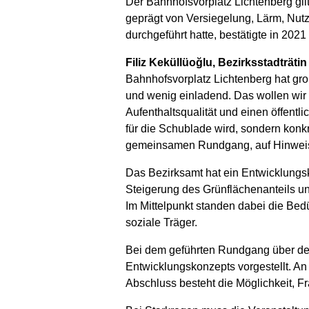
Der Bahnhofsvorplatz Lichtenberg gilt
geprägt von Versiegelung, Lärm, Nutz
durchgeführt hatte, bestätigte in 2021
Filiz Keküllüoğlu, Bezirksstadträt
Bahnhofsvorplatz Lichtenberg hat groß
und wenig einladend. Das wollen wir
Aufenthaltsqualität und einen öffentl
für die Schublade wird, sondern konk
gemeinsamen Rundgang, auf Hinweise
Das Bezirksamt hat ein Entwicklungsk
Steigerung des Grünflächenanteils u
Im Mittelpunkt standen dabei die Be
soziale Träger.
Bei dem geführten Rundgang über de
Entwicklungskonzepts vorgestellt. An
Abschluss besteht die Möglichkeit, Fr