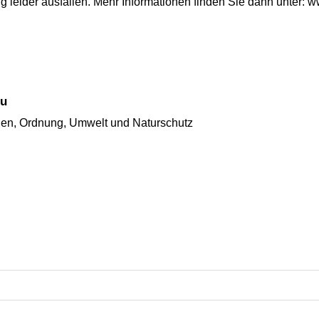
g leider ausfallen. Mehr Informationen finden Sie dann unter: w
lu
hen, Ordnung, Umwelt und Naturschutz