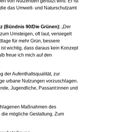
pen von Nutzenden genutzt wird. Er ist
, die das Umwelt- und Naturschutzamt
tz (Bündnis 90/Die Grünen):
„Der
zum Umsteigen, oft laut, versiegelt
dlage für mehr Grün, bessere
 ist wichtig, dass daraus kein Konzept
lb freue ich mich auf den
der Aufenthaltsqualität, zur
tige urbane Nutzungen vorzuschlagen.
ende, Jugendliche, Passant:innen und
eschlagenen Maßnahmen des
n die mögliche Gestaltung. Zum