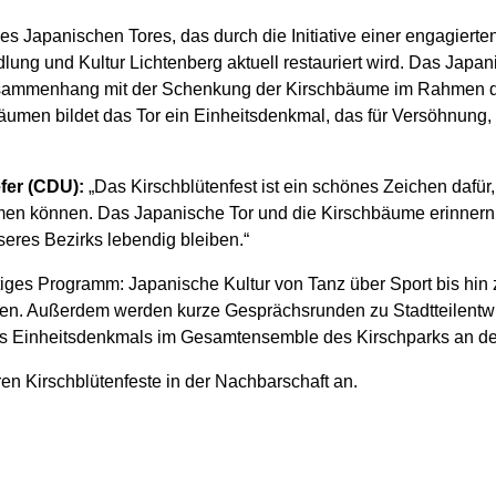
des Japanischen Tores, das durch die Initiative einer engagiert
dlung und Kultur Lichtenberg aktuell restauriert wird. Das Jap
Zusammenhang mit der Schenkung der Kirschbäume im Rahmen d
men bildet das Tor ein Einheitsdenkmal, das für Versöhnung, F
fer (CDU):
„Das Kirschblütenfest ist ein schönes Zeichen dafür,
 können. Das Japanische Tor und die Kirschbäume erinnern u
eres Bezirks lebendig bleiben.“
ältiges Programm: Japanische Kultur von Tanz über Sport bis hi
ppen. Außerdem werden kurze Gesprächsrunden zu Stadtteilentw
s Einheitsdenkmals im Gesamtensemble des Kirschparks an der
ren Kirschblütenfeste in der Nachbarschaft an.