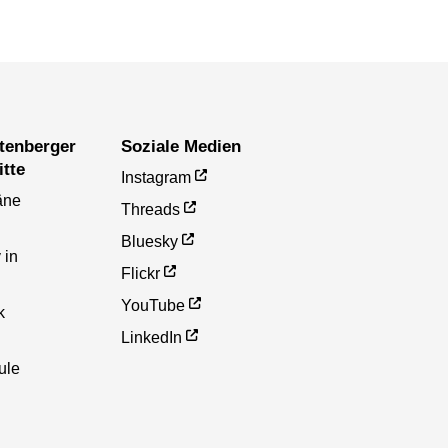
Soziale Medien
itte
Instagram
äne
Threads
Bluesky
 in
Flickr
YouTube
k
LinkedIn
ule