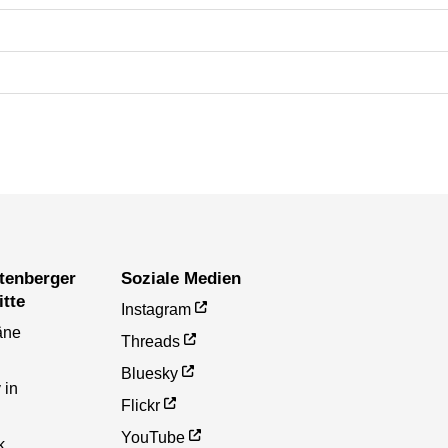
Soziale Medien
itte
Instagram
äne
Threads
Bluesky
 in
Flickr
YouTube
k