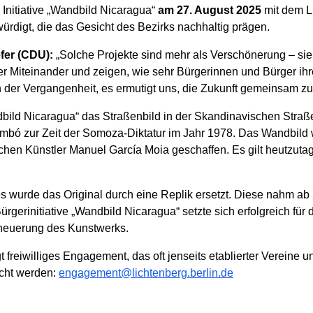
 Initiative „Wandbild Nicaragua“
am 27. August 2025
mit dem Li
igt, die das Gesicht des Bezirks nachhaltig prägen.
fer (CDU):
„Solche Projekte sind mehr als Verschönerung – sie
r Miteinander und zeigen, wie sehr Bürgerinnen und Bürger ihr
n der Vergangenheit, es ermutigt uns, die Zukunft gemeinsam zu 
dbild Nicaragua“ das Straßenbild in der Skandinavischen Straß
bó zur Zeit der Somoza-Diktatur im Jahr 1978. Das Wandbild w
chen Künstler Manuel García Moia geschaffen. Es gilt heutzuta
 wurde das Original durch eine Replik ersetzt. Diese nahm ab 
erinitiative „Wandbild Nicaragua“ setzte sich erfolgreich für
Erneuerung des Kunstwerks.
 freiwilliges Engagement, das oft jenseits etablierter Vereine un
icht werden:
engagement@lichtenberg.berlin.de