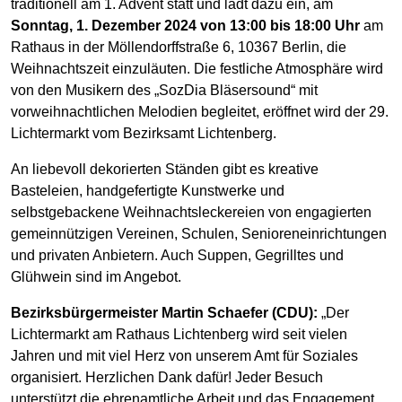
traditionell am 1. Advent statt und lädt dazu ein, am
Sonntag, 1. Dezember 2024 von 13:00 bis 18:00 Uhr
am
Rathaus in der Möllendorffstraße 6, 10367 Berlin, die
Weihnachtszeit einzuläuten. Die festliche Atmosphäre wird
von den Musikern des „SozDia Bläsersound“ mit
vorweihnachtlichen Melodien begleitet, eröffnet wird der 29.
Lichtermarkt vom Bezirksamt Lichtenberg.
An liebevoll dekorierten Ständen gibt es kreative
Basteleien, handgefertigte Kunstwerke und
selbstgebackene Weihnachtsleckereien von engagierten
gemeinnützigen Vereinen, Schulen, Senioreneinrichtungen
und privaten Anbietern. Auch Suppen, Gegrilltes und
Glühwein sind im Angebot.
Bezirksbürgermeister Martin Schaefer (CDU):
„Der
Lichtermarkt am Rathaus Lichtenberg wird seit vielen
Jahren und mit viel Herz von unserem Amt für Soziales
organisiert. Herzlichen Dank dafür! Jeder Besuch
unterstützt die ehrenamtliche Arbeit und das Engagement