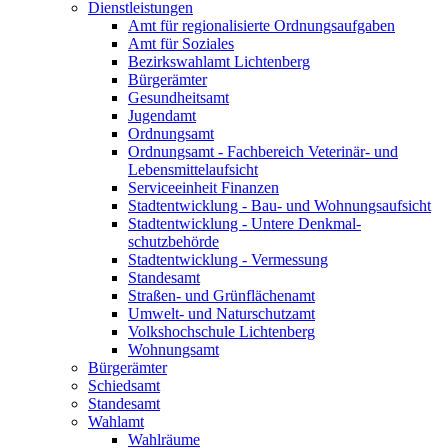
Dienst­leistungen
Amt für regionalisierte Ordnungs­aufgaben
Amt für Soziales
Bezirkswahlamt Lichtenberg
Bürgerämter
Gesundheitsamt
Jugendamt
Ordnungsamt
Ordnungsamt - Fachbereich Veterinär- und
Lebensmittel­aufsicht
Serviceeinheit Finanzen
Stadtentwicklung - Bau- und Wohnungsaufsicht
Stadtentwicklung - Untere Denkmal­
schutzbehörde
Stadtentwicklung - Vermessung
Standesamt
Straßen- und Grünflächenamt
Umwelt- und Naturschutzamt
Volkshochschule Lichtenberg
Wohnungs­amt
Bürgerämter
Schiedsamt
Standesamt
Wahlamt
Wahlräume