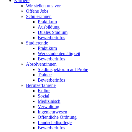
Karriere
Wir stellen uns vor
Offene Jobs
Schüler:innen
Praktikum
Ausbildung
Duales Studium
Bewerberinfos
Studierende
Praktikum
Werkstudenten­tätigkeit
Bewerberinfos
Absolvent:innen
Stadtinspektor:in auf Probe
Trainee
Bewerberinfos
Berufserfahrene
Kultur
Sozial
Medizinisch
Verwaltung
Ingenieurwesen
Öffentliche Ordnung
Landschafts­pflege
Bewerberinfos