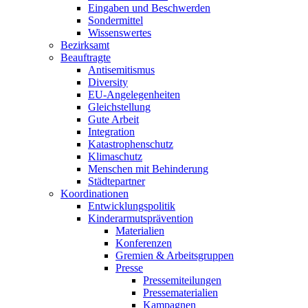
Eingaben und Beschwerden
Sondermittel
Wissenswertes
Bezirksamt
Beauftragte
Antisemitismus
Diversity
EU-Angelegenheiten
Gleichstellung
Gute Arbeit
Integration
Katastrophen­schutz
Klimaschutz
Menschen mit Behinderung
Städtepartner
Koordina­tionen
Entwicklungs­politik
Kinderarmuts­prävention
Materialien
Konferenzen
Gremien & Arbeitsgruppen
Presse
Presse­miteilungen
Presse­materialien
Kampagnen