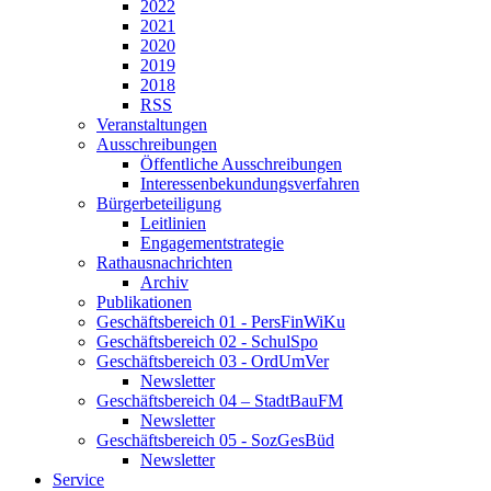
2022
2021
2020
2019
2018
RSS
Veranstaltungen
Ausschreibungen
Öffentliche Ausschreibungen
Interessen­bekundungs­verfahren
Bürger­beteiligung
Leitlinien
Engagement­strategie
Rathaus­nachrichten
Archiv
Publikationen
Geschäftsbereich 01 - PersFinWiKu
Geschäftsbereich 02 - SchulSpo
Geschäftsbereich 03 - OrdUmVer
Newsletter
Geschäftsbereich 04 – StadtBauFM
Newsletter
Geschäftsbereich 05 - SozGesBüd
Newsletter
Service