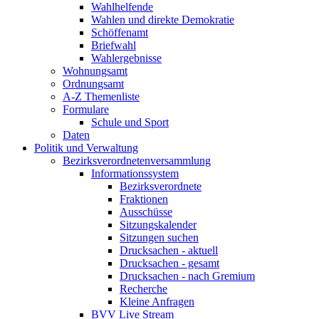
Wahlhelfende
Wahlen und direkte Demokratie
Schöffenamt
Briefwahl
Wahlergebnisse
Wohnungsamt
Ordnungsamt
A-Z Themenliste
Formulare
Schule und Sport
Daten
Politik und Verwaltung
Bezirks­verordneten­versammlung
Informations­­system
Bezirks­verordnete
Fraktionen
Ausschüsse
Sitzungs­kalender
Sitzungen suchen
Drucksachen - aktuell
Drucksachen - gesamt
Drucksachen - nach Gremium
Recherche
Kleine Anfragen
BVV Live Stream