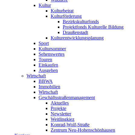
Kultur
Kulturbeirat
Kultur­förderung
Bezirkskultur­fonds
Projektfonds Kulturelle Bildung
Draußen­stadt
Kultur­entwicklungs­planung
Sport
Kultursommer
Sehenswertes
Touren
Einkaufen
Ausgehen
Wirtschaft
BBWA
Immobilien
Wirtschaft
Geschäfts­straßen­management
Aktuelles
Projekte
Newsletter
Weitlingkiez
Konrad-Wolf-Straße
Zentrum Neu-Hohen­schönhausen