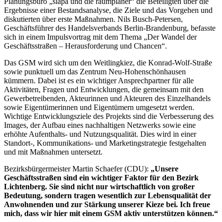
Planungsbüro „slapa und die raumplaner“ die Beteiligten über die
Ergebnisse einer Bestandsanalyse, die Ziele und das Vorgehen und
diskutierten über erste Maßnahmen. Nils Busch-Petersen,
Geschäftsführer des Handelsverbands Berlin-Brandenburg, befasste
sich in einem Impulsvortrag mit dem Thema „Der Wandel der
Geschäftsstraßen – Herausforderung und Chancen“.
Das GSM wird sich um den Weitlingkiez, die Konrad-Wolf-Straße
sowie punktuell um das Zentrum Neu-Hohenschönhausen
kümmern. Dabei ist es ein wichtiger Ansprechpartner für alle
Aktivitäten, Fragen und Entwicklungen, die gemeinsam mit den
Gewerbetreibenden, Akteurinnen und Akteuren des Einzelhandels
sowie Eigentümerinnen und Eigentümern umgesetzt werden.
Wichtige Entwicklungsziele des Projekts sind die Verbesserung des
Images, der Aufbau eines nachhaltigen Netzwerks sowie eine
erhöhte Aufenthalts- und Nutzungsqualität. Dies wird in einer
Standort-, Kommunikations- und Marketingstrategie festgehalten
und mit Maßnahmen untersetzt.
Bezirksbürgermeister Martin Schaefer (CDU):
„Unsere
Geschäftsstraßen sind ein wichtiger Faktor für den Bezirk
Lichtenberg. Sie sind nicht nur wirtschaftlich von großer
Bedeutung, sondern tragen wesentlich zur Lebensqualität der
Anwohnenden und zur Stärkung unserer Kieze bei. Ich freue
mich, dass wir hier mit einem GSM aktiv unterstützen können.“