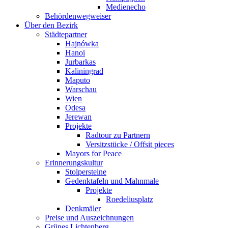
Medienecho
Behörden­wegweiser
Über den Bezirk
Städte­partner
Hajnówka
Hanoi
Jurbarkas
Kaliningrad
Maputo
Warschau
Wien
Odesa
Jerewan
Projekte
Radtour zu Partnern
Versitzstücke /­ Offsit pieces
Mayors for Peace
Erinnerungs­kultur
Stolpersteine
Gedenktafeln und Mahnmale
Projekte
Roedeliusplatz
Denkmäler
Preise und ­Auszeichnungen
Grünes Lichtenberg