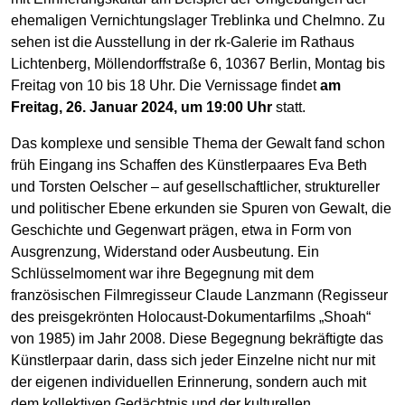
ehemaligen Vernichtungslager Treblinka und Chelmno. Zu
sehen ist die Ausstellung in der rk-Galerie im Rathaus
Lichtenberg, Möllendorffstraße 6, 10367 Berlin, Montag bis
Freitag von 10 bis 18 Uhr. Die Vernissage findet
am
Freitag, 26. Januar 2024, um 19:00 Uhr
statt.
Das komplexe und sensible Thema der Gewalt fand schon
früh Eingang ins Schaffen des Künstlerpaares Eva Beth
und Torsten Oelscher – auf gesellschaftlicher, struktureller
und politischer Ebene erkunden sie Spuren von Gewalt, die
Geschichte und Gegenwart prägen, etwa in Form von
Ausgrenzung, Widerstand oder Ausbeutung. Ein
Schlüsselmoment war ihre Begegnung mit dem
französischen Filmregisseur Claude Lanzmann (Regisseur
des preisgekrönten Holocaust-Dokumentarfilms „Shoah“
von 1985) im Jahr 2008. Diese Begegnung bekräftigte das
Künstlerpaar darin, dass sich jeder Einzelne nicht nur mit
der eigenen individuellen Erinnerung, sondern auch mit
dem kollektiven Gedächtnis und der kulturellen