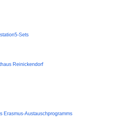
station5-Sets
thaus Reinickendorf
n des Erasmus-Austauschprogramms