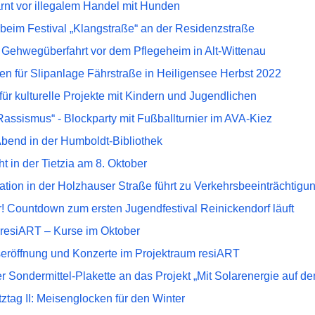
arnt vor illegalem Handel mit Hunden
beim Festival „Klangstraße“ an der Residenzstraße
e Gehwegüberfahrt vor dem Pflegeheim in Alt-Wittenau
en für Slipanlage Fährstraße in Heiligensee Herbst 2022
 für kulturelle Projekte mit Kindern und Jugendlichen
 Rassismus“ - Blockparty mit Fußballturnier im AVA-Kiez
Abend in der Humboldt-Bibliothek
t in der Tietzia am 8. Oktober
tion in der Holzhauser Straße führt zu Verkehrsbeeinträchtig
! Countdown zum ersten Jugendfestival Reinickendorf läuft
 resiART – Kurse im Oktober
eröffnung und Konzerte im Projektraum resiART
 Sondermittel-Plakette an das Projekt „Mit Solarenergie auf d
tztag II: Meisenglocken für den Winter