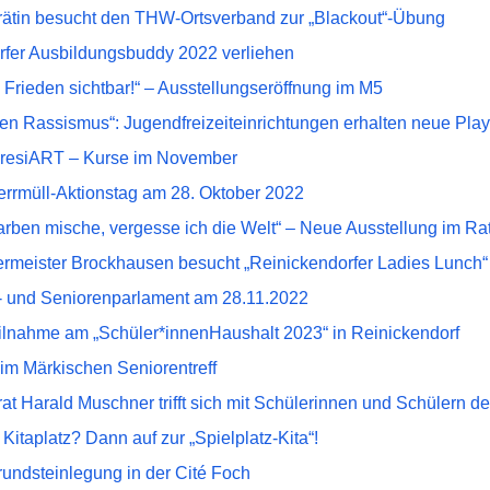
rätin besucht den THW-Ortsverband zur „Blackout“-Übung
rfer Ausbildungsbuddy 2022 verliehen
Frieden sichtbar!“ – Ausstellungseröffnung im M5
n Rassismus“: Jugendfreizeiteinrichtungen erhalten neue Play
 resiART – Kurse im November
rrmüll-Aktionstag am 28. Oktober 2022
rben mische, vergesse ich die Welt“ – Neue Ausstellung im Ra
ermeister Brockhausen besucht „Reinickendorfer Ladies Lunch“
- und Seniorenparlament am 28.11.2022
eilnahme am „Schüler*innenHaushalt 2023“ in Reinickendorf
im Märkischen Seniorentreff
rat Harald Muschner trifft sich mit Schülerinnen und Schüler
Kitaplatz? Dann auf zur „Spielplatz-Kita“!
rundsteinlegung in der Cité Foch