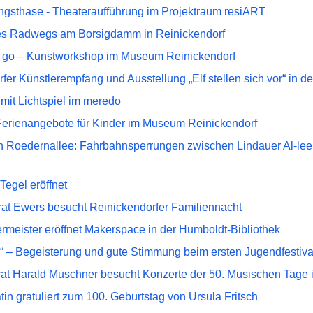
ngsthase - Theateraufführung im Projektraum resiART
s Radwegs am Borsigdamm in Reinickendorf
o go – Kunstworkshop im Museum Reinickendorf
fer Künstlerempfang und Ausstellung „Elf stellen sich vor“ in d
 mit Lichtspiel im meredo
Ferienangebote für Kinder im Museum Reinickendorf
 Roedernallee: Fahrbahnsperrungen zwischen Lindauer Al-lee 
egel eröffnet
at Ewers besucht Reinickendorfer Familiennacht
rmeister eröffnet Makerspace in der Humboldt-Bibliothek
e!“ – Begeisterung und gute Stimmung beim ersten Jugendfestiva
rat Harald Muschner besucht Konzerte der 50. Musischen Tage 
tin gratuliert zum 100. Geburtstag von Ursula Fritsch