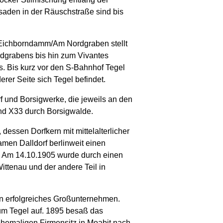
ssaden in der Räuschstraße sind bis
g Eichborndamm/Am Nordgraben stellt
rdgrabens bis hin zum Vivantes
s. Bis kurz vor den S-Bahnhof Tegel
rer Seite sich Tegel befindet.
 und Borsigwerke, die jeweils an den
und X33 durch Borsigwalde.
dessen Dorfkern mit mittelalterlicher
Namen Dalldorf berlinweit einen
. Am 14.10.1905 wurde durch einen
ittenau und der andere Teil in
in erfolgreiches Großunternehmen.
um Tegel auf. 1895 besaß das
hemaligen Firmensitz in Moabit nach