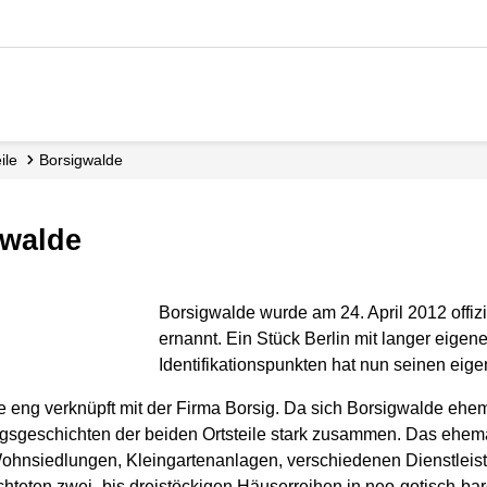
eile
Borsigwalde
gwalde
Borsigwalde wurde am 24. April 2012 offizie
ernannt. Ein Stück Berlin mit langer eigene
Identifikationspunkten hat nun seinen eigen
rie eng verknüpft mit der Firma Borsig. Da sich Borsigwalde eh
geschichten der beiden Ortsteile stark zusammen. Das ehemalig
t Wohnsiedlungen, Kleingartenanlagen, verschiedenen Dienstlei
hteten zwei- bis dreistöckigen Häuserreihen in neo-gotisch-bar