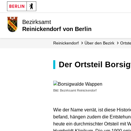
Bezirksamt
Reinickendorf von Berlin
Reinickendorf
Über den Bezirk
Ortst
Der Ortsteil Borsi
Bild: Bezirksamt Reinickendorf
Wie der Name verrät, ist diese Histo
befand, hängen zudem die Entstehungs
heute ein durchmischter Ortsteil mi
Humboldt-Klinikum. Die um 1900 erric