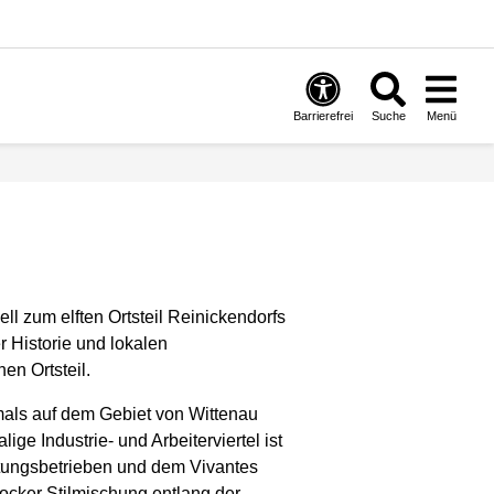
Barrierefrei
Suche
Menü
ll zum elften Ortsteil Reinickendorfs
r Historie und lokalen
en Ortsteil.
emals auf dem Gebiet von Wittenau
e Industrie- und Arbeiterviertel ist
stungsbetrieben und dem Vivantes
ocker Stilmischung entlang der