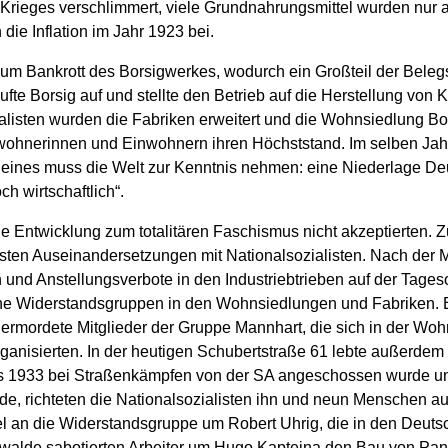
 Krieges verschlimmert, viele Grundnahrungsmittel wurden nur 
die Inflation im Jahr 1923 bei.
 zum Bankrott des Borsigwerkes, wodurch ein Großteil der Belegs
te Borsig auf und stellte den Betrieb auf die Herstellung von 
alisten wurden die Fabriken erweitert und die Wohnsiedlung B
wohnerinnen und Einwohnern ihren Höchststand. Im selben Jahr h
r eines muss die Welt zur Kenntnis nehmen: eine Niederlage De
h wirtschaftlich“.
e Entwicklung zum totalitären Faschismus nicht akzeptierten. Z
en Auseinandersetzungen mit Nationalsozialisten. Nach der Ma
und Anstellungsverbote in den Industriebtrieben auf der Tag
ene Widerstandsgruppen in den Wohnsiedlungen und Fabriken. E
 ermordete Mitglieder der Gruppe Mannhart, die sich in der Woh
anisierten. In der heutigen Schubertstraße 61 lebte außerdem e
its 1933 bei Straßenkämpfen von der SA angeschossen wurde und
e, richteten die Nationalsozialisten ihn und neun Menschen a
 an die Widerstandsgruppe um Robert Uhrig, die in den Deutsc
sigwalde sabotierten Arbeiter um Hugo Kapteina den Bau von Panz