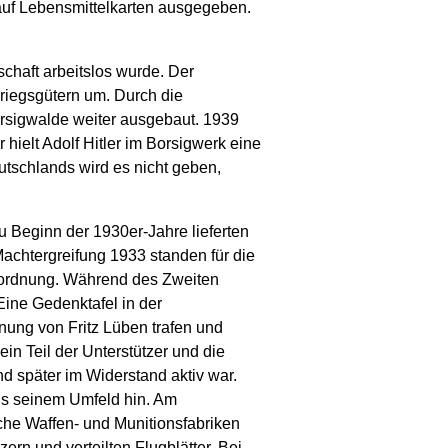
auf Lebensmittelkarten ausgegeben.
chaft arbeitslos wurde. Der
Kriegsgütern um. Durch die
orsigwalde weiter ausgebaut. 1939
ielt Adolf Hitler im Borsigwerk eine
utschlands wird es nicht geben,
u Beginn der 1930er-Jahre lieferten
chtergreifung 1933 standen für die
esordnung. Während des Zweiten
ine Gedenktafel in der
nung von Fritz Lüben trafen und
in Teil der Unterstützer und die
 später im Widerstand aktiv war.
us seinem Umfeld hin. Am
he Waffen- und Munitionsfabriken
ern und verteilten Flugblätter. Bei