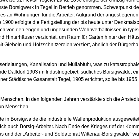
rste Borsigwerk in Tegel in Betrieb genommen. Schwerpunkt de
s an Wohnungen für die Arbeiter. Aufgrund der angestiegenen
s 1900 erfolgte die Fertigstellung der bis heute unter Denkmal
ich von den engen und ungesunden Wohnverhältnissen in typis
und Hinterhäuser verzichtet, um Raum für Gärten hinter den Hä
t Giebeln und Holzschnitzereien verziert, ähnlich der Bürgerha
serleitungen, Kanalisation und Müllabfuhr, was zu katastrophal
de Dalldorf 1903 im Industriegebiet, südliches Borsigwalde, ein
r Städtische Gasanstalt Tegel, 1905 errichtet, sollte bis 1955 i
enschen. In den folgenden Jahren verstärkte sich die Ansiedlu
von Menschen.
 in Borsigwalde die industrielle Waffenproduktion ausgeweitet
ich auch Borsig-Arbeiter. Nach Ende des Krieges rief der Kom
s und der „Arbeiter- und Soldatenrat Wittenau-Borsigwalde“ wu