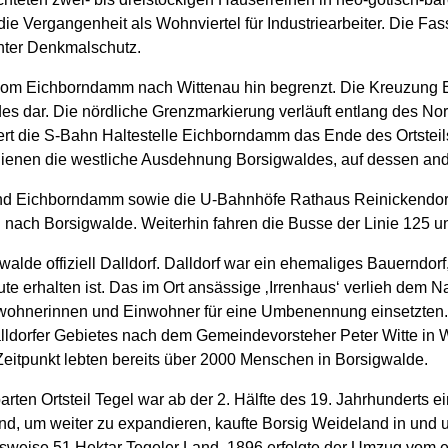
die Vergangenheit als Wohnviertel für Industriearbeiter. Die Fa
unter Denkmalschutz.
en vom Eichborndamm nach Wittenau hin begrenzt. Die Kreuzun
es dar. Die nördliche Grenzmarkierung verläuft entlang des No
rt die S-Bahn Haltestelle Eichborndamm das Ende des Ortsteil
hienen die westliche Ausdehnung Borsigwaldes, auf dessen ande
nd Eichborndamm sowie die U-Bahnhöfe Rathaus Reinickendorf
g nach Borsigwalde. Weiterhin fahren die Busse der Linie 125 
lde offiziell Dalldorf. Dalldorf war ein ehemaliges Bauerndorf, 
eute erhalten ist. Das im Ort ansässige ‚Irrenhaus‘ verlieh dem 
inwohnerinnen und Einwohner für eine Umbenennung einsetzten
alldorfer Gebietes nach dem Gemeindevorsteher Peter Witte in W
itpunkt lebten bereits über 2000 Menschen in Borsigwalde.
en Ortsteil Tegel war ab der 2. Hälfte des 19. Jahrhunderts e
d, um weiter zu expandieren, kaufte Borsig Weideland in und 
eise 51 Hektar Tegeler Land. 1896 erfolgte der Umzug vom e