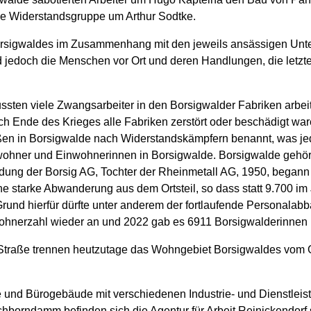
ne Widerstandsgruppe um Arthur Sodtke.
Borsigwaldes im Zusammenhang mit den jeweils ansässigen Unt
nd jedoch die Menschen vor Ort und deren Handlungen, die letzt
ten viele Zwangsarbeiter in den Borsigwalder Fabriken arbeit
h Ende des Krieges alle Fabriken zerstört oder beschädigt war
en in Borsigwalde nach Widerstandskämpfern benannt, was jed
nwohner und Einwohnerinnen in Borsigwalde. Borsigwalde gehör
ündung der Borsig AG, Tochter der Rheinmetall AG, 1950, began
ne starke Abwanderung aus dem Ortsteil, so dass statt 9.700 i
Grund hierfür dürfte unter anderem der fortlaufende Personalab
wohnerzahl wieder an und 2022 gab es 6911 Borsigwalderinnen 
 Straße trennen heutzutage das Wohngebiet Borsigwaldes vom 
e und Bürogebäude mit verschiedenen Industrie- und Dienstleis
chborndamm befinden sich die Agentur für Arbeit Reinickendorf