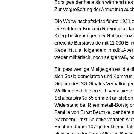
Borsigwalder hatte sich während des
Zur Vergrößerung der Armut trug auch 
Die Weltwirtschaftskrise führte 1931
Düsseldorfer Konzern Rheinmetall kauf
Kriegsbestrebungen der Nationalsozi
erreichte Borsigwalde mit 11.000 Ein
Rede mit u.a. folgendem Inhalt: „Abe
weder militärisch, noch zeitgemäß, noc
Ein paar wenige Mutige gab es, die di
sich Sozialdemokraten und Kommunist
Gegner des NS-Staates Verhaftungen 
Weltkrieges bildeten sich verschied
Schubartstraße 55 erinnert an sieben
Widerstand bei Rheinmetall-Borsig org
Familie von Ernst Beuthke, der bere
Nachdem Ernst Beuthke verraten wurd
Eichborndamm 107 gedenkt eine Tafel
aktiv war. In der Firma Alkett in Bor