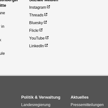
itte
Instagram
äne
Threads
Bluesky
 in
Flickr
YouTube
k
LinkedIn
ule
Politik & Verwaltung
Aktuelles
Landesregierung
Pressemitteilungen