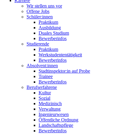
Karriere
Wir stellen uns vor
Offene Jobs
Schüler:innen
Praktikum
Ausbildung
Duales Studium
Bewerberinfos
Studierende
Praktikum
Werkstudenten­tätigkeit
Bewerberinfos
Absolvent:innen
Stadtinspektor:in auf Probe
Trainee
Bewerberinfos
Berufserfahrene
Kultur
Sozial
Medizinisch
Verwaltung
Ingenieurwesen
Öffentliche Ordnung
Landschafts­pflege
Bewerberinfos