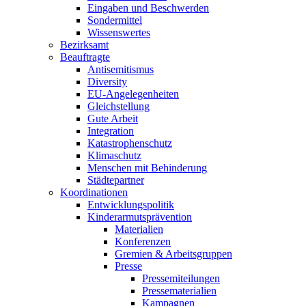
Eingaben und Beschwerden
Sondermittel
Wissenswertes
Bezirksamt
Beauftragte
Antisemitismus
Diversity
EU-Angelegenheiten
Gleichstellung
Gute Arbeit
Integration
Katastrophen­schutz
Klimaschutz
Menschen mit Behinderung
Städtepartner
Koordina­tionen
Entwicklungs­politik
Kinderarmuts­prävention
Materialien
Konferenzen
Gremien & Arbeitsgruppen
Presse
Presse­miteilungen
Presse­materialien
Kampagnen