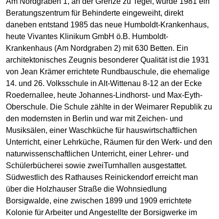
Am Nordgraben 1, an der Grenze zu Tegel, wurde 1981 ein
Beratungszentrum für Behinderte eingeweiht, direkt
daneben entstand 1985 das neue Humboldt-Krankenhaus,
heute Vivantes Klinikum GmbH ö.B. Humboldt-
Krankenhaus (Am Nordgraben 2) mit 630 Betten. Ein
architektonisches Zeugnis besonderer Qualität ist die 1931
von Jean Krämer errichtete Rundbauschule, die ehemalige
14. und 26. Volksschule in Alt-Wittenau 8-12 an der Ecke
Roedernallee, heute Johannes-Lindhorst- und Max-Eyth-
Oberschule. Die Schule zählte in der Weimarer Republik zu
den modernsten in Berlin und war mit Zeichen- und
Musiksälen, einer Waschküche für hauswirtschaftlichen
Unterricht, einer Lehrküche, Räumen für den Werk- und den
naturwissenschaftlichen Unterricht, einer Lehrer- und
Schülerbücherei sowie zweiTurnhallen ausgestattet.
Südwestlich des Rathauses Reinickendorf erreicht man
über die Holzhauser Straße die Wohnsiedlung
Borsigwalde, eine zwischen 1899 und 1909 errichtete
Kolonie für Arbeiter und Angestellte der Borsigwerke im