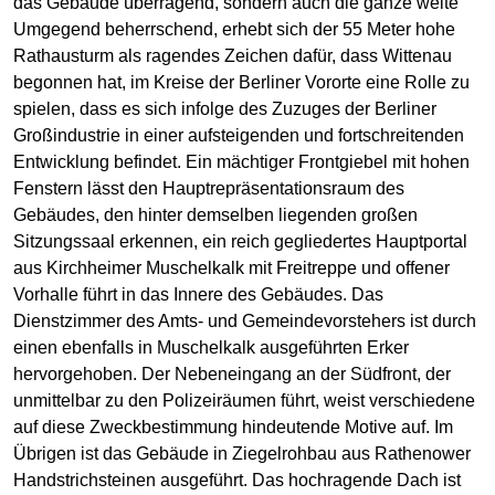
das Gebäude überragend, sondern auch die ganze weite
Umgegend beherrschend, erhebt sich der 55 Meter hohe
Rathausturm als ragendes Zeichen dafür, dass Wittenau
begonnen hat, im Kreise der Berliner Vororte eine Rolle zu
spielen, dass es sich infolge des Zuzuges der Berliner
Großindustrie in einer aufsteigenden und fortschreitenden
Entwicklung befindet. Ein mächtiger Frontgiebel mit hohen
Fenstern lässt den Hauptrepräsentationsraum des
Gebäudes, den hinter demselben liegenden großen
Sitzungssaal erkennen, ein reich gegliedertes Hauptportal
aus Kirchheimer Muschelkalk mit Freitreppe und offener
Vorhalle führt in das Innere des Gebäudes. Das
Dienstzimmer des Amts- und Gemeindevorstehers ist durch
einen ebenfalls in Muschelkalk ausgeführten Erker
hervorgehoben. Der Nebeneingang an der Südfront, der
unmittelbar zu den Polizeiräumen führt, weist verschiedene
auf diese Zweckbestimmung hindeutende Motive auf. Im
Übrigen ist das Gebäude in Ziegelrohbau aus Rathenower
Handstrichsteinen ausgeführt. Das hochragende Dach ist