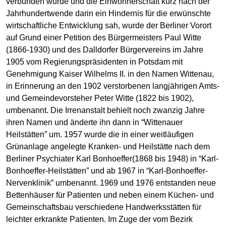
verbunden wurde und die Einwohnerschaft kurz nach der
Jahrhundertwende darin ein Hindernis für die erwünschte
wirtschaftliche Entwicklung sah, wurde der Berliner Vorort
auf Grund einer Petition des Bürgermeisters Paul Witte
(1866-1930) und des Dalldorfer Bürgervereins im Jahre
1905 vom Regierungspräsidenten in Potsdam mit
Genehmigung Kaiser Wilhelms II. in den Namen Wittenau,
in Erinnerung an den 1902 verstorbenen langjährigen Amts-
und Gemeindevorsteher Peter Witte (1822 bis 1902),
umbenannt. Die Irrenanstalt behielt noch zwanzig Jahre
ihren Namen und änderte ihn dann in “Wittenauer
Heilstätten” um. 1957 wurde die in einer weitläufigen
Grünanlage angelegte Kranken- und Heilstätte nach dem
Berliner Psychiater Karl Bonhoeffer(1868 bis 1948) in “Karl-
Bonhoeffer-Heilstätten” und ab 1967 in “Karl-Bonhoeffer-
Nervenklinik” umbenannt. 1969 und 1976 entstanden neue
Bettenhäuser für Patienten und neben einem Küchen- und
Gemeinschaftsbau verschiedene Handwerksstätten für
leichter erkrankte Patienten. Im Zuge der vom Bezirk