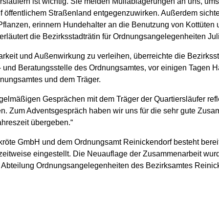
släufern ist wichtig. Sie melden Müllablagerungen an uns, ums
uf öffentlichem Straßenland entgegenzuwirken. Außerdem sich
Pflanzen, erinnern Hundehalter an die Benutzung von Kottüten 
erläutert die Bezirksstadträtin für Ordnungsangelegenheiten Ju
rkeit und Außenwirkung zu verleihen, überreichte die Bezirkss
uf- und Beratungsstelle des Ordnungsamtes, vor einigen Tagen
dnungsamtes und dem Träger.
regelmäßigen Gesprächen mit dem Träger der Quartiersläufer ref
. Zum Adventsgespräch haben wir uns für die sehr gute Zusa
ahreszeit übergeben.“
kröte GmbH und dem Ordnungsamt Reinickendorf besteht bereit
 zeitweise eingestellt. Die Neuauflage der Zusammenarbeit w
r Abteilung Ordnungsangelegenheiten des Bezirksamtes Reinick