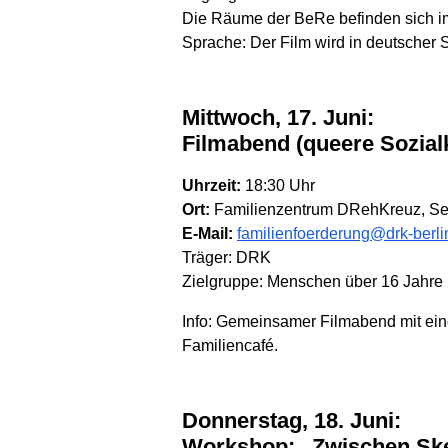
Die Räume der BeRe befinden sich im
Sprache: Der Film wird in deutscher 
Mittwoch, 17. Juni:
Filmabend (queere Sozia
Uhrzeit:
18:30 Uhr
Ort:
Familienzentrum DRehKreuz, Sell
E-Mail:
familienfoerderung@drk-berli
Träger: DRK
Zielgruppe: Menschen über 16 Jahre
Info: Gemeinsamer Filmabend mit ei
Familiencafé.
Donnerstag, 18. Juni:
Workshop: „Zwischen Ske