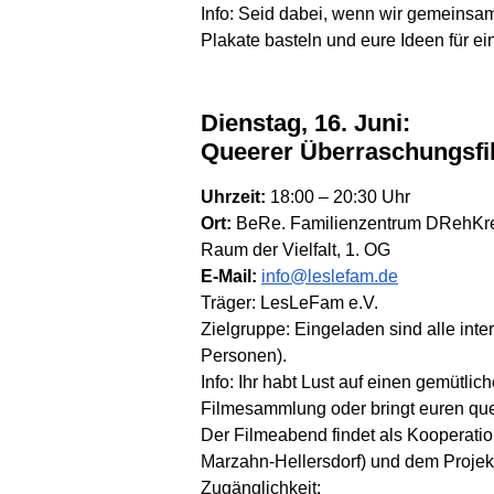
Info: Seid dabei, wenn wir gemeinsam
Plakate basteln und eure Ideen für ei
Dienstag, 16. Juni:
Queerer Überraschungsfi
Uhrzeit:
18:00 – 20:30 Uhr
Ort:
BeRe. Familienzentrum DRehKreu
Raum der Vielfalt, 1. OG
E-Mail:
info@leslefam.de
Träger: LesLeFam e.V.
Zielgruppe: Eingeladen sind alle inte
Personen).
Info: Ihr habt Lust auf einen gemütl
Filmesammlung oder bringt euren quee
Der Filmeabend findet als Kooperati
Marzahn-Hellersdorf) und dem Projekt
Zugänglichkeit: