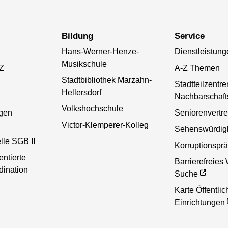
Bildung
Service
Hans-Werner-Henze-
Dienstleistung
Musikschule
-Z
A-Z Themen
Stadtbibliothek Marzahn-
Stadtteilzentr
Hellersdorf
Nachbarschaft
Volkshochschule
gen
Seniorenvertr
Victor-Klemperer-Kolleg
Sehenswürdigk
lle SGB II
Korruptionsprä
entierte
Barrierefreies
dination
Suche
Karte Öffentlic
Einrichtungen