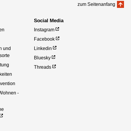
zum Seitenanfang
Social Media
en
Instagram
Facebook
en und
Linkedin
sorte
Bluesky
etung
Threads
eiten
vention
 Wohnen -
he