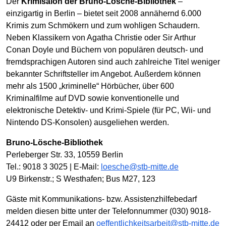
Der
Krimisalon der Bruno-Lösche-Bibliothek
–
einzigartig in Berlin – bietet seit 2008 annähernd 6.000
Krimis zum Schmökern und zum wohligen Schaudern.
Neben Klassikern von Agatha Christie oder Sir Arthur
Conan Doyle und Büchern von populären deutsch- und
fremdsprachigen Autoren sind auch zahlreiche Titel weniger
bekannter Schriftsteller im Angebot. Außerdem können
mehr als 1500 „kriminelle“ Hörbücher, über 600
Kriminalfilme auf DVD sowie konventionelle und
elektronische Detektiv- und Krimi-Spiele (für PC, Wii- und
Nintendo DS-Konsolen) ausgeliehen werden.
Bruno-Lösche-Bibliothek
Perleberger Str. 33, 10559 Berlin
Tel.: 9018 3 3025 | E-Mail:
loesche@stb-mitte.de
U9 Birkenstr.; S Westhafen; Bus M27, 123
Gäste mit Kommunikations- bzw. Assistenzhilfebedarf
melden diesen bitte unter der Telefonnummer (030) 9018-
24412 oder per Email an
oeffentlichkeitsarbeit@stb-mitte.de