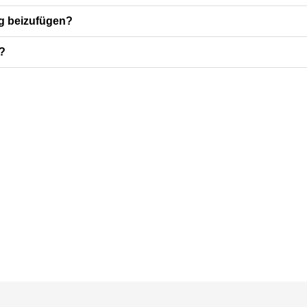
g beizufügen?
?