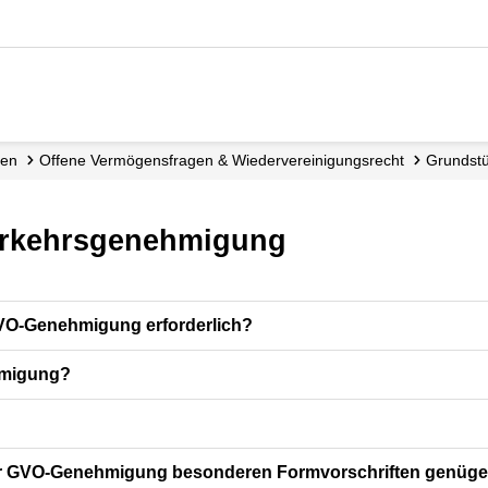
gen
Offene Vermögens­fragen & Wieder­vereinigungs­recht
Grundst
erkehrsgenehmigung
GVO-Genehmigung erforderlich?
hmigung?
iner GVO-Genehmigung besonderen Formvorschriften genüg