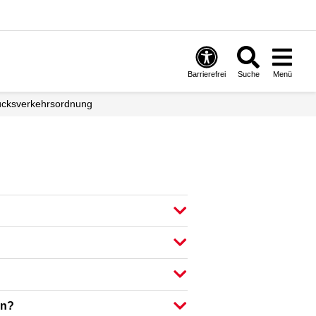
Barrierefrei
Suche
Menü
ücks­­verkehrsordnung
en?