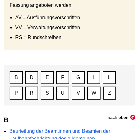
Fassung angeboten werden.
AV = Ausführungsvorschriften
VV = Verwaltungsvorschriften
RS = Rundschreiben
B
D
E
F
G
I
L
P
R
S
U
V
W
Z
nach oben
B
Beurteilung der Beamtinnen und Beamten der
Laufbahnfachrichtung des allgemeinen