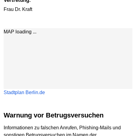
Vertretung:
Frau Dr. Kraft
Karte überspringen
MAP loading ...
Stadtplan Berlin.de
Warnung vor Betrugsversuchen
Informationen zu falschen Anrufen, Phishing-Mails und
sonstigen Betrugsversuchen im Namen der