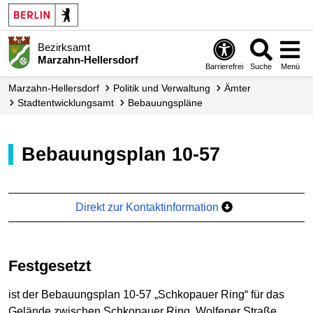
Bezirksamt
Marzahn-Hellersdorf
Barrierefrei
Suche
Menü
Marzahn-Hellersdorf
Politik und Verwaltung
Ämter
Stadt­entwicklungs­amt
Bebauungs­pläne
Bebauungsplan 10-57
Direkt zur Kontaktinformation
Festgesetzt
ist der Bebauungsplan 10-57 „Schkopauer Ring“ für das
Gelände zwischen Schkopauer Ring, Wolfener Straße,