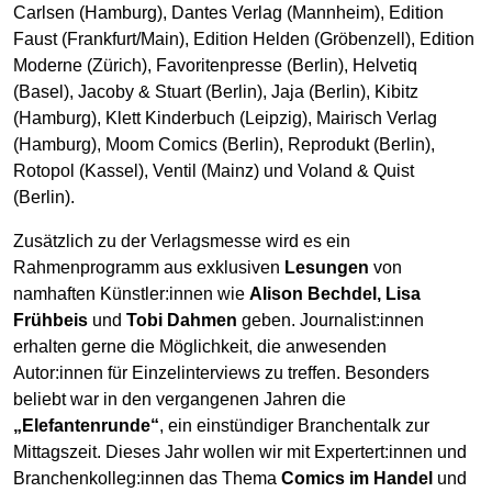
Carlsen (Hamburg), Dantes Verlag (Mannheim), Edition
Faust (Frankfurt/Main), Edition Helden (Gröbenzell), Edition
Moderne (Zürich), Favoritenpresse (Berlin), Helvetiq
(Basel), Jacoby & Stuart (Berlin), Jaja (Berlin), Kibitz
(Hamburg), Klett Kinderbuch (Leipzig), Mairisch Verlag
(Hamburg), Moom Comics (Berlin), Reprodukt (Berlin),
Rotopol (Kassel), Ventil (Mainz) und Voland & Quist
(Berlin).
Zusätzlich zu der Verlagsmesse wird es ein
Rahmenprogramm aus exklusiven
Lesungen
von
namhaften Künstler:innen wie
Alison Bechdel, Lisa
Frühbeis
und
Tobi Dahmen
geben. Journalist:innen
erhalten gerne die Möglichkeit, die anwesenden
Autor:innen für Einzelinterviews zu treffen. Besonders
beliebt war in den vergangenen Jahren die
„Elefantenrunde“
, ein einstündiger Branchentalk zur
Mittagszeit. Dieses Jahr wollen wir mit Expertert:innen und
Branchenkolleg:innen das Thema
Comics im Handel
und