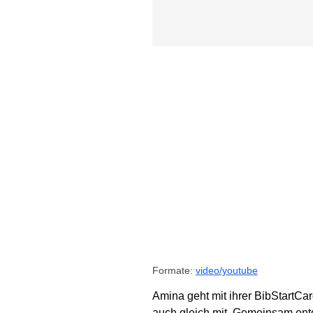
Formate:
video/youtube
Amina geht mit ihrer BibStartCar
auch gleich mit. Gemeinsam entde