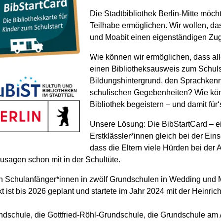
Die Stadtbibliothek Berlin-Mitte möch
Teilhabe ermöglichen. Wir wollen, d
und Moabit einen eigenständigen Zug
Wie können wir ermöglichen, dass al
einen Bibliotheksausweis zum Schu
Bildungshintergrund, den Sprachkennt
schulischen Gegebenheiten? Wie könn
Bibliothek begeistern – und damit fü
Unsere Lösung: Die BibStartCard – e
Erstklässler*innen gleich bei der Ei
dass die Eltern viele Hürden bei de
usagen schon mit in der Schultüte.
n Schulanfänger*innen in zwölf Grundschulen in Wedding und M
t ist bis 2026 geplant und startete im Jahr 2024 mit der Hein
.
dschule, die Gottfried-Röhl-Grundschule, die Grundschule am 