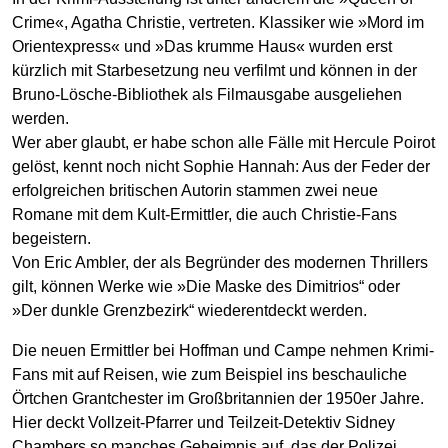
Crime«, Agatha Christie, vertreten. Klassiker wie »Mord im
Orientexpress« und »Das krumme Haus« wurden erst
kürzlich mit Starbesetzung neu verfilmt und können in der
Bruno-Lösche-Bibliothek als Filmausgabe ausgeliehen
werden.
Wer aber glaubt, er habe schon alle Fälle mit Hercule Poirot
gelöst, kennt noch nicht Sophie Hannah: Aus der Feder der
erfolgreichen britischen Autorin stammen zwei neue
Romane mit dem Kult-Ermittler, die auch Christie-Fans
begeistern.
Von Eric Ambler, der als Begründer des modernen Thrillers
gilt, können Werke wie »Die Maske des Dimitrios“ oder
»Der dunkle Grenzbezirk“ wiederentdeckt werden.
Die neuen Ermittler bei Hoffman und Campe nehmen Krimi-
Fans mit auf Reisen, wie zum Beispiel ins beschauliche
Örtchen Grantchester im Großbritannien der 1950er Jahre.
Hier deckt Vollzeit-Pfarrer und Teilzeit-Detektiv Sidney
Chambers so manches Geheimnis auf, das der Polizei