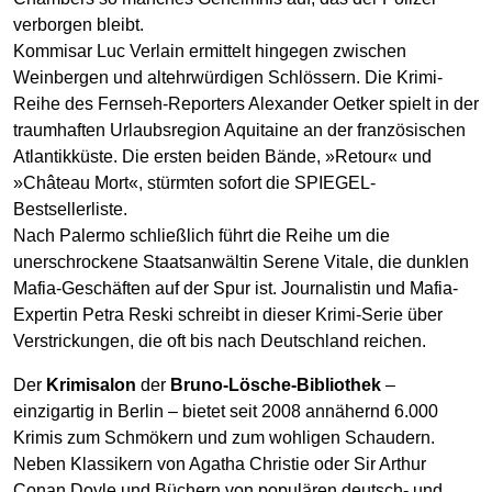
verborgen bleibt.
Kommisar Luc Verlain ermittelt hingegen zwischen
Weinbergen und altehrwürdigen Schlössern. Die Krimi-
Reihe des Fernseh-Reporters Alexander Oetker spielt in der
traumhaften Urlaubsregion Aquitaine an der französischen
Atlantikküste. Die ersten beiden Bände, »Retour« und
»Château Mort«, stürmten sofort die SPIEGEL-
Bestsellerliste.
Nach Palermo schließlich führt die Reihe um die
unerschrockene Staatsanwältin Serene Vitale, die dunklen
Mafia-Geschäften auf der Spur ist. Journalistin und Mafia-
Expertin Petra Reski schreibt in dieser Krimi-Serie über
Verstrickungen, die oft bis nach Deutschland reichen.
Der
Krimisalon
der
Bruno-Lösche-Bibliothek
–
einzigartig in Berlin – bietet seit 2008 annähernd 6.000
Krimis zum Schmökern und zum wohligen Schaudern.
Neben Klassikern von Agatha Christie oder Sir Arthur
Conan Doyle und Büchern von populären deutsch- und