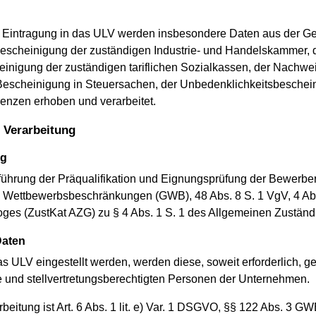
d Eintragung in das ULV werden insbesondere Daten aus der 
escheinigung der zuständigen Industrie- und Handelskammer, 
inigung der zuständigen tariflichen Sozialkassen, der Nachweis
r Bescheinigung in Steuersachen, der Unbedenklichkeits­besch
nzen erhoben und verarbeitet.
 Verarbeitung
ng
hrung der Präqualifikation und Eignungsprüfung der Bewerber ge
ettbewerbsbeschränkungen (GWB), 48 Abs. 8 S. 1 VgV, 4 Abs. 1
oges (ZustKat AZG) zu § 4 Abs. 1 S. 1 des Allgemeinen Zuständ
Daten
s ULV eingestellt werden, werden diese, soweit erforderlich, 
und stellvertretungsberechtigten Personen der Unternehmen.
eitung ist Art. 6 Abs. 1 lit. e) Var. 1 DSGVO, §§ 122 Abs. 3 GWB