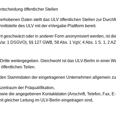
ntscheidung öffentlicher Stellen
 erhobenen Daten stellt das ULV öffentlichen Stellen zur Dur
ittstelle des ULV mit der eVergabe-Plattform bereit.
 geschwärzt oder in anderer Form anonymisiert werden, ist die
e) Var. 1 DSGVO), §§ 127 GWB, 58 Abs. 1 VgV, 4 Abs. 1 S. 1, 2 AZ
ritte weitergegeben. Gleichwohl ist das ULV-Berlin in einer Web
öffentlichen Teilen.
lgenden Stammdaten der eingetragenen Unternehmen allgemein zu
zeitraum der Präqualifikation,
e die angegebenen Kontaktdaten (Anschrift, Telefon, Fax, E-Ma
t gleicher Leitung im ULV-Berlin eingetragen sind,