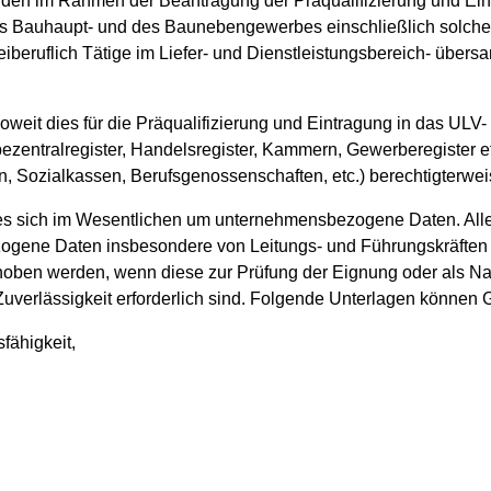
rden im Rahmen der Beantragung der Präqualifizierung und Eint
s Bauhaupt- und des Baunebengewerbes einschließlich solcher,
eiberuflich Tätige im Liefer- und Dienstleistungsbereich- übe
eit dies für die Präqualifizierung und Eintragung in das ULV- Be
bezentralregister, Handelsregister, Kammern, Gewerberegister et
ern, Sozialkassen, Berufsgenossenschaften, etc.) berechtigterwei
 es sich im Wesentlichen um unternehmensbezogene Daten. Alle
ogene Daten insbesondere von Leitungs- und Führungskräften 
ben werden, wenn diese zur Prüfung der Eignung oder als Nac
Zuverlässigkeit erforderlich sind. Folgende Unterlagen können 
fähigkeit,