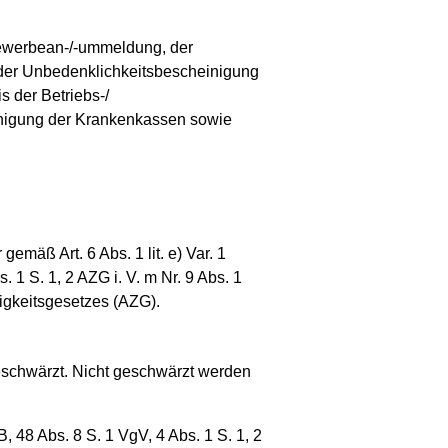
Gewerbean-/-ummeldung, der
der Unbedenklichkeits­bescheinigung
 der Betriebs-/
einigung der Krankenkassen sowie
mäß Art. 6 Abs. 1 lit. e) Var. 1
 S. 1, 2 AZG i. V. m Nr. 9 Abs. 1
igkeitsgesetzes (AZG).
geschwärzt. Nicht geschwärzt werden
, 48 Abs. 8 S. 1 VgV, 4 Abs. 1 S. 1, 2