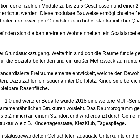
ition der einzelnen Module zu bis zu 5 Geschossen und einer 
errichtet werden. Diese modulare Bauweise ermöglicht eine fl
eiten der jeweiligen Grundstücke in hoher stadträumlicher Qual
inden sich die barrierefreien Wohneinheiten, ein Sozialarbei
er Grundstückszugang. Weiterhin sind dort die Räume für die g
ür die Sozialarbeitenden und ein großer Mehrzweckraum unter
tandardisierte Freiraumelemente entwickelt, welche den Bewo
eten. Dazu zählen ein sogenannter Dorfplatz, Kinderspielbereich
spielbare Rasenfläche.
1.0 und weiterer Bedarfe wurde 2018 eine weitere MUF-Serie a
partementähnlichen Strukturen vorsieht. Das Raumprogramm ge
s 5 Zimmer) an einem Standort und wird ergänzt durch Gemei
ruktur wie z.B. Kindertagesstätte, KiezKlub, Tagespflege.
n statusgewandelten Geflüchteten adäquate Unterkünfte und e