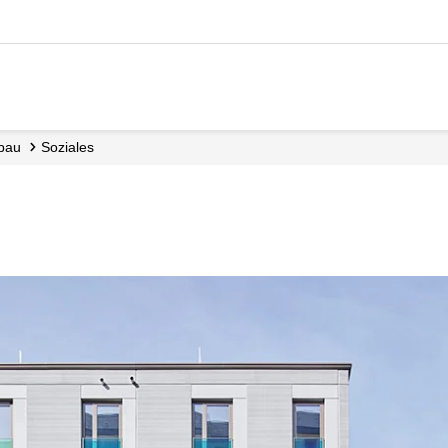
hbau
Soziales