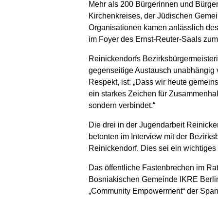
Mehr als 200 Bürgerinnen und Bürger
Kirchenkreises, der Jüdischen Gemeind
Organisationen kamen anlässlich de
im Foyer des Ernst-Reuter-Saals z
Reinickendorfs Bezirksbürgermeister
gegenseitige Austausch unabhängig vo
Respekt, ist: „Dass wir heute gemein
ein starkes Zeichen für Zusammenhalt,
sondern verbindet.“
Die drei in der Jugendarbeit Reini
betonten im Interview mit der Bezirk
Reinickendorf. Dies sei ein wichtige
Das öffentliche Fastenbrechen im Rat
Bosniakischen Gemeinde IKRE Berlin e
„Community Empowerment“ der Spand
Brücken bauen, Vertrauen fördern und 