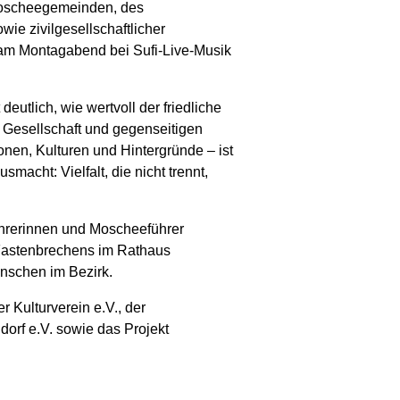
 Moscheegemeinden, des
ie zivilgesellschaftlicher
am Montagabend bei Sufi-Live-Musik
tlich, wie wertvoll der friedliche
 Gesellschaft und gegenseitigen
nen, Kulturen und Hintergründe – ist
acht: Vielfalt, die nicht trennt,
ührerinnen und Moscheeführer
 Fastenbrechens im Rathaus
enschen im Bezirk.
 Kulturverein e.V., der
dorf e.V. sowie das Projekt
Der Fastenmonat Ramadan i
Teilens.