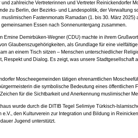
 und zahlreiche Vertreterinnen und Vertreter Reinickendorfer
e zu Berlin, der Bezirks- und Landespolitik, der Verwaltung sow
s muslimischen Fastenmonats Ramadan (1. bis 30. März 2025) 
um gemeinsamen Essen nach Sonnenuntergang zusammen.
in Emine Demirbüken-Wegner (CDU) machte in ihrem Grußwort deu
n Glaubenszugehörigkeiten, als Grundlage für eine vielfältige
sam an einem Tisch sitzen – Menschen unterschiedlicher Religio
 Respekt und Dialog. Es zeigt, was unsere Stadtgesellschaft ausm
ckendorfer Moscheegemeinden tätigen ehrenamtlichen Moscheef
sbürgermeisterin die symbolische Bedeutung eines öffentlichen
s Zeichen für die Sichtbarkeit und Anerkennung muslimischer M
haus wurde durch die DITIB Tegel Selimiye Türkisch-Islamischer
.V., den Kulturverein zur Integration und Bildung in Reinicken
auer Jugend unterstützt.
das friedliche Zusammenleben im Bezirk gemeinsam aktiv gestalten!