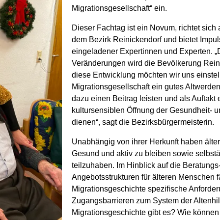
Migrationsgesellschaft“ ein.
Dieser Fachtag ist ein Novum, richtet sich 
dem Bezirk Reinickendorf und bietet Impul
eingeladener Expertinnen und Experten. 
Veränderungen wird die Bevölkerung Reinick
diese Entwicklung möchten wir uns einste
Migrationsgesellschaft ein gutes Altwerden
dazu einen Beitrag leisten und als Auftakt
kultursensiblen Öffnung der Gesundheit- u
dienen“, sagt die Bezirksbürgermeisterin.
Unabhängig von ihrer Herkunft haben älte
Gesund und aktiv zu bleiben sowie selbst
teilzuhaben. Im Hinblick auf die Beratungs
Angebotsstrukturen für älteren Menschen fä
Migrationsgeschichte spezifische Anforde
Zugangsbarrieren zum System der Altenhil
Migrationsgeschichte gibt es? Wie könne