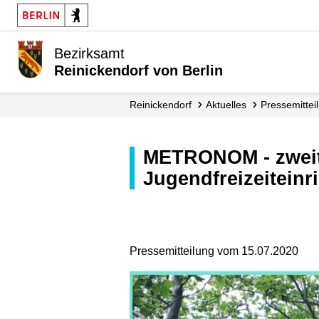
Bezirksamt
Reinickendorf von Berlin
Reinickendorf
Aktuelles
Presse­mitte
METRONOM - zweite Station auf der Sommertour durch bezirkseigene
Jugendfreizeiteinr
Pressemitteilung vom 15.07.2020