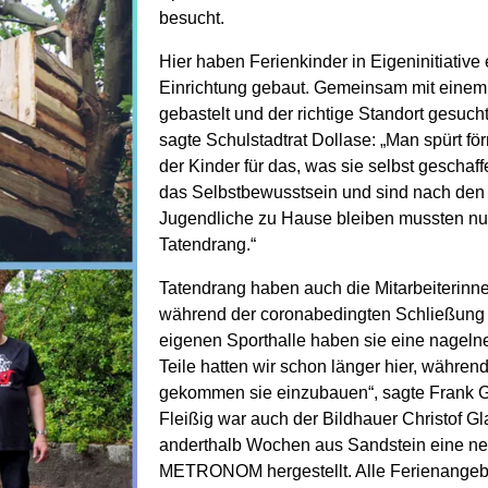
besucht.
Hier haben Ferienkinder in Eigeninitiati
Einrichtung gebaut. Gemeinsam mit einem
gebastelt und der richtige Standort gesuc
sagte Schulstadtrat Dollase: „Man spürt fö
der Kinder für das, was sie selbst geschaf
das Selbstbewusstsein und sind nach den
Jugendliche zu Hause bleiben mussten nun 
Tatendrang.“
Tatendrang haben auch die Mitarbeiteri
während der coronabedingten Schließung d
eigenen Sporthalle haben sie eine nageln
Teile hatten wir schon länger hier, während
gekommen sie einzubauen“, sagte Frank 
Fleißig war auch der Bildhauer Christof Gl
anderthalb Wochen aus Sandstein eine ne
METRONOM hergestellt. Alle Ferienangebo