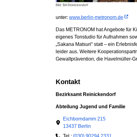
Bild: BA Reinickendorf
unter:
www.berlin-metronom.de
Das METRONOM hat Angebote für Kind
eigenes Tonstudio für Aufnahmen sowi
„Sakana Matsuri“ statt – ein Erlebnis
leider aus. Weitere Kooperationspar
Gewaltprävention, die Havelmüller-
Kontakt
Bezirksamt Reinickendorf
Abteilung Jugend und Familie
Eichborndamm 215
13437 Berlin
Tel.:
(030) 90294 2331