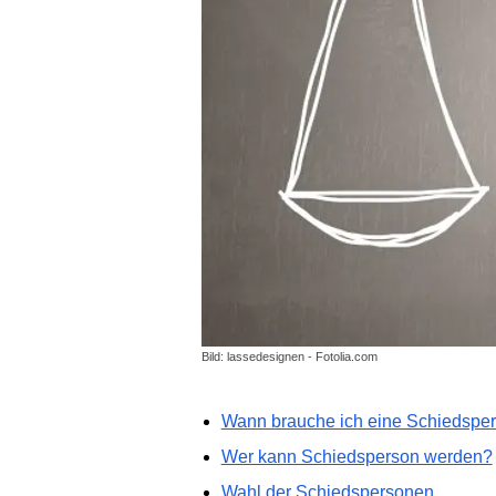
Bild: lassedesignen - Fotolia.com
Wann brauche ich eine Schiedspe
Wer kann Schiedsperson werden?
Wahl der Schiedspersonen