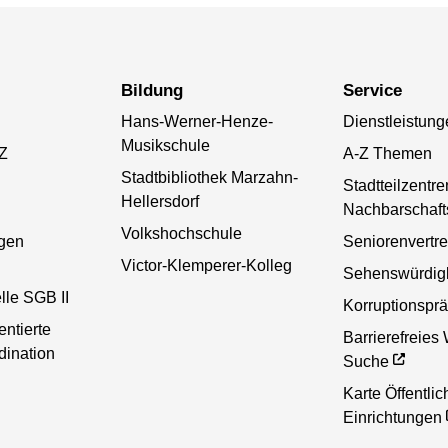
Bildung
Service
Hans-Werner-Henze-
Dienstleistung
Musikschule
-Z
A-Z Themen
Stadtbibliothek Marzahn-
Stadtteilzentr
Hellersdorf
Nachbarschaft
Volkshochschule
gen
Seniorenvertr
Victor-Klemperer-Kolleg
Sehenswürdigk
lle SGB II
Korruptionsprä
entierte
Barrierefreies
dination
Suche
Karte Öffentlic
Einrichtungen