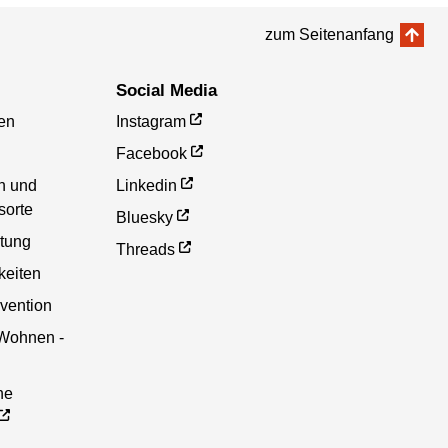
zum Seitenanfang
Social Media
en
Instagram
Facebook
en und
Linkedin
sorte
Bluesky
etung
Threads
eiten
vention
 Wohnen -
he