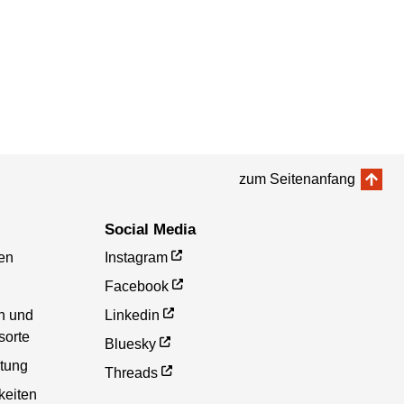
zum Seitenanfang
Social Media
en
Instagram
Facebook
en und
Linkedin
sorte
Bluesky
etung
Threads
eiten