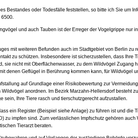
s Bestandes oder Todesfälle feststellen, so bitte ich Sie um Inf
 6500.
gvögel und auch Tauben ist der Erreger der Vogelgrippe nur in
es mit weiteren Befunden auch im Stadtgebiet von Berlin zu rec
kt zu schützen. Insbesondere ist sicherzustellen, dass Ihre Ti
ind, sie nicht mit Oberflächenwasser, zu dem Wildvögel Zugang h
mit denen Geflügel in Berührung kommen kann, für Wildvögel 
fstallung auf Grundlage einer Risikobewertung zur Vermeidun
Wildvögel anordnen. Im Bezirk Marzahn-Hellersdorf besteht zurz
 sein, Ihre Tiere rasch und tierschutzgerecht aufzustallen.
ass ein Register (Beispiel siehe Anlage) zu führen ist und die 
) zu impfen sind. Zum verlässlichen Impfschutz gehören auch
tischen Tierarzt beraten.
fzubewahren und auf Verlangen der zuständigen Behörde vorzu