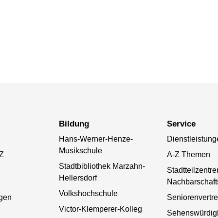
Bildung
Service
Hans-Werner-Henze-
Dienstleistung
Musikschule
-Z
A-Z Themen
Stadtbibliothek Marzahn-
Stadtteilzentr
Hellersdorf
Nachbarschaft
Volkshochschule
gen
Seniorenvertr
Victor-Klemperer-Kolleg
Sehenswürdigk