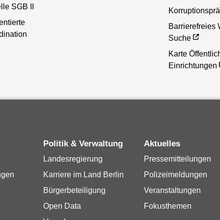
lle SGB II
Korruptionsprä
entierte
Barrierefreies
dination
Suche
Karte Öffentlic
Einrichtungen
Politik & Verwaltung
Aktuelles
Landesregierung
Pressemitteilungen
ngen
Karriere im Land Berlin
Polizeimeldungen
Bürgerbeteiligung
Veranstaltungen
Open Data
Fokusthemen