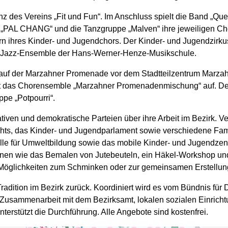
tanz des Vereins „Fit und Fun“. Im Anschluss spielt die Band „Q
„PAL CHANG“ und die Tanzgruppe „Malven“ ihre jeweiligen Chor
ern ihres Kinder- und Jugendchors. Der Kinder- und Jugendzirku
s Jazz-Ensemble der Hans-Werner-Henze-Musikschule.
auf der Marzahner Promenade vor dem Stadtteilzentrum Marzah
tt das Chorensemble „Marzahner Promenadenmischung“ auf. De
ppe „Potpourri“.
ativen und demokratische Parteien über ihre Arbeit im Bezirk. V
chts, das Kinder- und Jugendparlament sowie verschiedene Fam
lle für Umweltbildung sowie das mobile Kinder- und Jugendzent
nen wie das Bemalen von Jutebeuteln, ein Häkel-Workshop und
Möglichkeiten zum Schminken oder zur gemeinsamen Erstellun
Tradition im Bezirk zurück. Koordiniert wird es vom Bündnis fü
n Zusammenarbeit mit dem Bezirksamt, lokalen sozialen Einrichtu
rstützt die Durchführung. Alle Angebote sind kostenfrei.