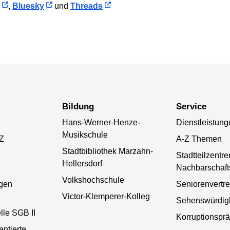
,
Bluesky
und
Threads
Bildung
Service
Hans-Werner-Henze-
Dienstleistung
Musikschule
-Z
A-Z Themen
Stadtbibliothek Marzahn-
Stadtteilzentr
Hellersdorf
Nachbarschaft
Volkshochschule
gen
Seniorenvertr
Victor-Klemperer-Kolleg
Sehenswürdigk
lle SGB II
Korruptionsprä
entierte