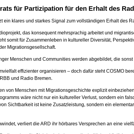
irats für Partizipation für den Erhalt des
etzt ein klares und starkes Signal zum vollständigen Erhalt de
oprojekt, das konsequent mehrsprachig arbeitet und migranti
ht somit für Zusammenleben in kultureller Diversität, Perspekti
r Migrationsgesellschaft.
unger Menschen und Communities werden abgebildet, die sonst
vielfalt effizienter organisieren – doch dafür steht COSMO berei
 RBB und Radio Bremen.
ten von Menschen mit Migrationsgeschichte explizit einbeziehe
gramms wäre nicht nur ein kultureller Verlust, sondern ein fals
on Sichtbarkeit ist keine Zusatzleistung, sondern ein elementare
et, verliert die ARD ihr hörbares Versprechen an eine vielfäl