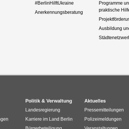
#BerlinHilftUkraine
Programme un
praktische Hilf
Anerkennungsberatung
Projektförderu
Ausbildung und
Städtenetzwerk
Politik & Verwaltung
Aktuelles
Landesregierung
Pressemitteilungen
ngen
Karriere im Land Berlin
Polizeimeldungen
Bürgerbeteiligung
Veranstaltungen