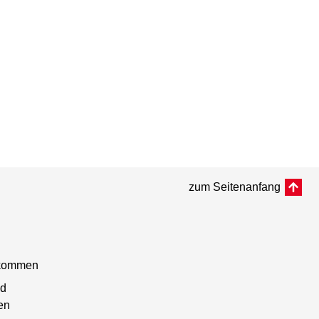
zum Seitenanfang
nkommen
d
en