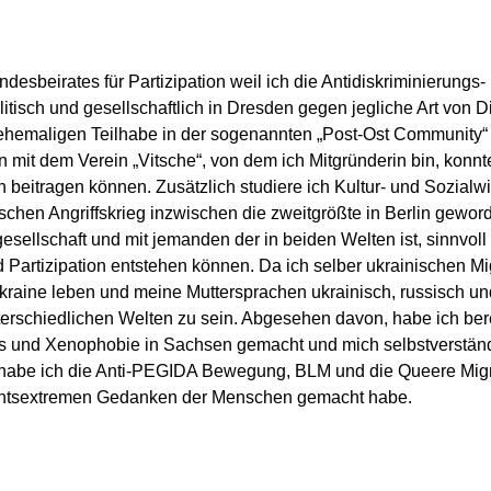
desbeirates für Partizipation weil ich die Antidiskriminierungs-
olitisch und gesellschaftlich in Dresden gegen jegliche Art von
emaligen Teilhabe in der sogenannten „Post-Ost Community“ un
lin mit dem Verein „Vitsche“, von dem ich Mitgründerin bin, kon
 beitragen können. Zusätzlich studiere ich Kultur- und Sozialw
chen Angriffskrieg inzwischen die zweitgrößte in Berlin geworden
esellschaft und mit jemanden der in beiden Welten ist, sinnvoll 
 Partizipation entstehen können. Da ich selber ukrainischen Mi
kraine leben und meine Muttersprachen ukrainisch, russisch und
erschiedlichen Welten zu sein. Abgesehen davon, habe ich bere
 und Xenophobie in Sachsen gemacht und mich selbstverständl
n habe ich die Anti-PEGIDA Bewegung, BLM und die Queere Migr
rechtsextremen Gedanken der Menschen gemacht habe.