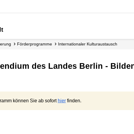
lt
derung
Förder­programme
Internationaler Kulturaustausch
gramm können Sie ab sofort
hier
finden.