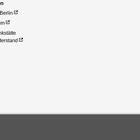
en
Berlin
um
nkstätte
derstand